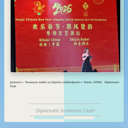
Jaunumi » Pavasara svētki un
Dzjinču valdzinājums
» Views: 50962 Diplomatic
Club
Diplomatic Economic Club
®