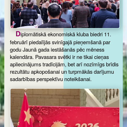
D
iplomātiskā ekonomiskā kluba biedri 11.
februārī piedalījās svinīgajā pieņemšanā par
godu Jaunā gada iestāšanās pēc mēness
kalendāra. Pavasara svētki ir ne tikai cieņas
apliecinājums tradīcijām, bet arī nozīmīgs brīdis
rezultātu apkopošanai un turpmākās darījumu
sadarbības perspektīvu noteikšanai.