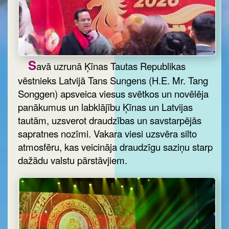
S
avā uzrunā Ķīnas Tautas Republikas
vēstnieks Latvijā Tans Sungens (H.E. Mr. Tang
Songgen) apsveica viesus svētkos un novēlēja
panākumus un labklājību Ķīnas un Latvijas
tautām, uzsverot draudzības un savstarpējās
sapratnes nozīmi. Vakara viesi uzsvēra silto
atmosfēru, kas veicināja draudzīgu saziņu starp
dažādu valstu pārstāvjiem.