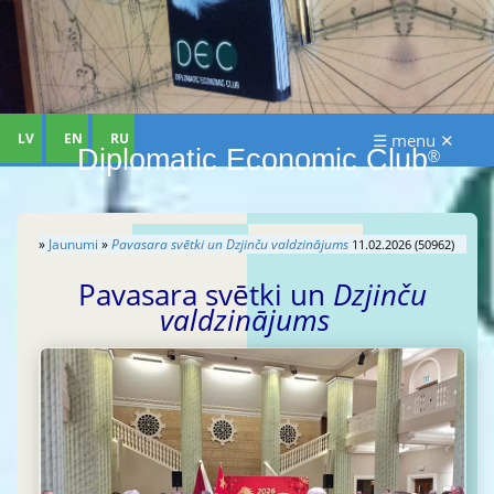
LV
EN
RU
☰ menu ✕
Diplomatic Economic Club
®
»
Jaunumi
»
Pavasara svētki un
Dzjinču valdzinājums
11.02.2026 (50962)
Pavasara svētki un
Dzjinču
valdzinājums