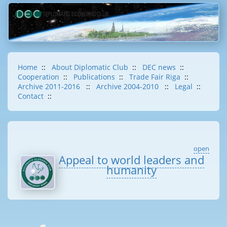
Home
::
About Diplomatic Club
::
DEC news
::
Cooperation
::
Publications
::
Trade Fair Riga
::
Archive 2011-2016
::
Archive 2004-2010
::
Legal
::
Contact
::
open
Appeal to world leaders and
humanity