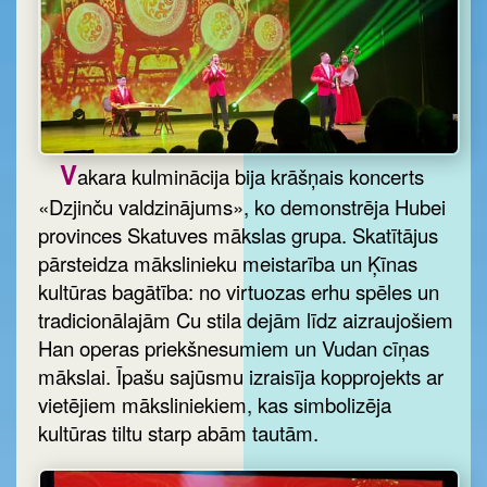
V
akara kulminācija bija krāšņais koncerts
«Dzjinču valdzinājums», ko demonstrēja Hubei
provinces Skatuves mākslas grupa. Skatītājus
pārsteidza mākslinieku meistarība un Ķīnas
kultūras bagātība: no virtuozas erhu spēles un
tradicionālajām Cu stila dejām līdz aizraujošiem
Han operas priekšnesumiem un Vudan cīņas
mākslai. Īpašu sajūsmu izraisīja kopprojekts ar
vietējiem māksliniekiem, kas simbolizēja
kultūras tiltu starp abām tautām.