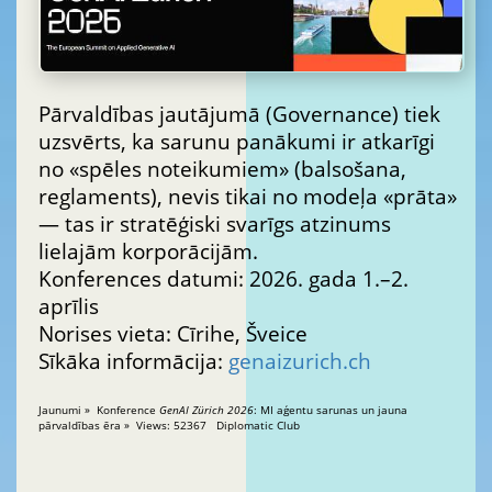
Pārvaldības jautājumā (Governance) tiek
uzsvērts, ka sarunu panākumi ir atkarīgi
no «spēles noteikumiem» (balsošana,
reglaments), nevis tikai no modeļa «prāta»
— tas ir stratēģiski svarīgs atzinums
lielajām korporācijām.
Konferences datumi: 2026. gada 1.–2.
aprīlis
Norises vieta: Cīrihe, Šveice
Sīkāka informācija:
genaizurich.ch
Jaunumi » Konference
GenAI Zürich 2026
: MI aģentu sarunas un jauna
pārvaldības ēra » Views: 52367 Diplomatic Club