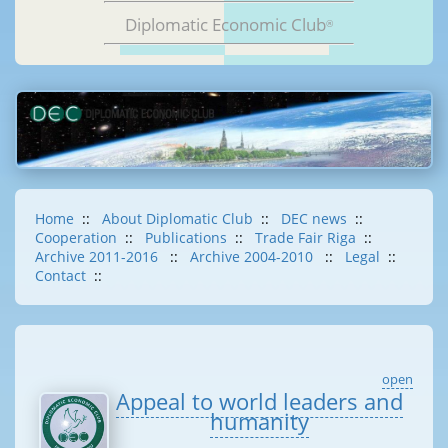
Diplomatic Economic Club
®
Home
::
About Diplomatic Club
::
DEC news
::
Cooperation
::
Publications
::
Trade Fair Riga
::
Archive 2011-2016
::
Archive 2004-2010
::
Legal
::
Contact
::
open
Appeal to world leaders and
humanity