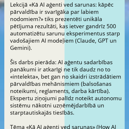
Lekcijā «Kā AI aģenti ved sarunas: kāpēc
pārvaldība ir svarīgāka par labiem
nodomiem?» tiks prezentēti unikāla
pētījuma rezultāti, kas ietver gandrīz 500
automatizētu sarunu eksperimentus starp
vadošajiem AI modeļiem (Claude, GPT un
Gemini).
Šis darbs pierāda: AI aģentu sadarbības
panākumi ir atkarīgi ne tik daudz no to
«intelekta», bet gan no skaidri izstrādātiem
pārvaldības mehānismiem (balsošanas
noteikumi, reglaments, darba kārtība).
Ekspertu ziņojumi palīdz noteikt autonomu
sistēmu nākotni uzņēmējdarbībā un
starptautiskajās tiesībās.
Tēma «Kā AI aģenti ved sarunas» (How AI