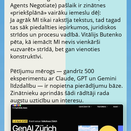
Agents Negotiate) pašlaik ir zinātnes
«priekšplānā» vairāku iemeslu dēļ:
Ja agrāk MI tikai rakstīja tekstus, tad tagad
tas sāk piedalīties iepirkumos, juridiskos
strīdos un procesu vadībā. Vitālijs Butenko
pēta, kā iemācīt MI nevis vienkārši
«uzvarēt» strīdā, bet gan vienoties
konstruktīvi.
Pētījumu mērogs — gandrīz 500
eksperimentu ar Claude, GPT un Gemini
līdzdalību — ir nopietna pierādījumu bāze.
Zinātnieku aprindās šādi rādītāji rada
augstu uzticību un interesu.