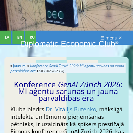
LV
EN
RU
☰ menu ✕
Diplomatic Economic Club
®
»
Jaunumi
»
Konference
GenAI Zürich 2026
: MI aģentu sarunas un jauna
pārvaldības ēra
12.03.2026 (52367)
Konference
GenAI Zürich 2026
:
MI aģentu sarunas un jauna
pārvaldības ēra
Kluba biedrs
Dr. Vitālijs Butenko
, mākslīgā
intelekta un lēmumu pieņemšanas
pētnieks, ir uzaicināts kā spīkers prestižajā
Eiropas konferencē GenAI Zürich 2026, kas