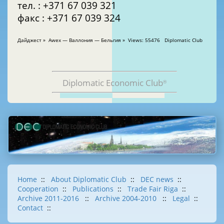
тел. : +371 67 039 321
факс : +371 67 039 324
Дайджест » Awex — Валлония — Бельгия » Views: 55476 Diplomatic Club
Diplomatic Economic Club
®
Home
::
About Diplomatic Club
::
DEC news
::
Cooperation
::
Publications
::
Trade Fair Riga
::
Archive 2011-2016
::
Archive 2004-2010
::
Legal
::
Contact
::