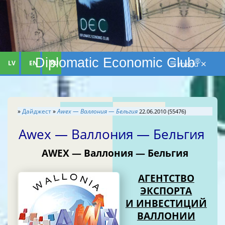
Diplomatic Economic Club
®
LV
EN
RU
☰ menu ✕
»
Дайджест
»
Awex — Валлония — Бельгия
22.06.2010 (55476)
Awex — Валлония — Бельгия
AWEX — Валлония — Бельгия
АГЕНТСТВО
ЭКСПОРТА
И ИНВЕСТИЦИЙ
ВАЛЛОНИИ