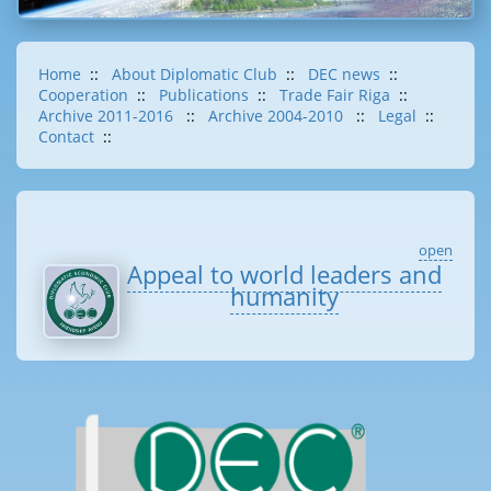
Home
::
About Diplomatic Club
::
DEC news
::
Cooperation
::
Publications
::
Trade Fair Riga
::
Archive 2011-2016
::
Archive 2004-2010
::
Legal
::
Contact
::
open
Appeal to world leaders and
humanity