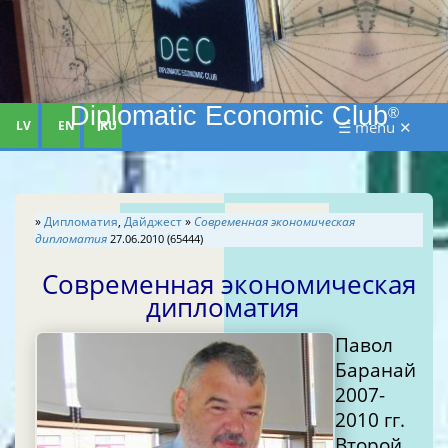
Diplomatic Economic Club
®
LV
EN
RU
☰ menu ✕
»
Дипломатия
,
Дайджест
»
Современная экономическая
дипломатия
27.06.2010 (65444)
Современная экономическая
дипломатия
Павол
Баранай
2007-
2010 гг.
Второй