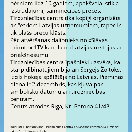
bērniem līdz 10 gadiem, apakšveļa, stikla
izstrādājumi, saimniecības preces.
Tirdzniecības centrs tika kopīgi organizēts
ar četriem Latvijas uzņēmumiem, tāpēc ir
tik plašs preču klāsts.
Pēc atvēršanas dalībnieks no «Slāvas
minūte» 1TV kanālā no Latvijas uzstājās ar
priekšnesumu.
Tirdzniecības centra īpašnieki uzsvēra, ka
starp dibinātājiem bija arī Sergejs Žoltoks,
izcils hokeja spēlētājs no Latvijas. Piemiņas
diena ir 2.decembris, kas kļuva par
simbolisku datumu arī tirdzniecības
centram.
Centrs atrodas Rīgā, Kr. Barona 41/43.
Jaunumi » Baltkrievijas Tirdzniecības centra atklāšanas ceremonija » Views:
145851 Diplomatic Club