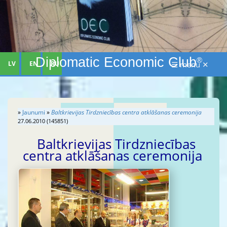
Diplomatic Economic Club
®
LV
EN
RU
☰ menu ✕
»
Jaunumi
»
Baltkrievijas Tirdzniecības centra atklāšanas ceremonija
27.06.2010 (145851)
Baltkrievijas Tirdzniecības
centra atklāšanas ceremonija