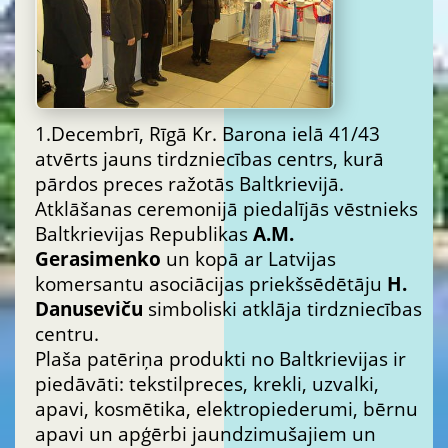
1.Decembrī, Rīgā Kr. Barona ielā 41/43
atvērts jauns tirdzniecības centrs, kurā
pārdos preces ražotās Baltkrievijā.
Atklāšanas ceremonijā piedalījās vēstnieks
Baltkrievijas Republikas
A.M.
Gerasimenko
un kopā ar Latvijas
komersantu asociācijas priekšsēdētāju
H.
Danuseviču
simboliski atklāja tirdzniecības
centru.
Plaša patēriņa produkti no Baltkrievijas ir
piedāvāti: tekstilpreces, krekli, uzvalki,
apavi, kosmētika, elektropiederumi, bērnu
apavi un apģērbi jaundzimušajiem un