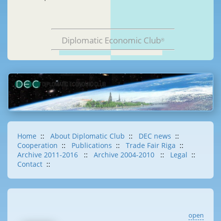
Diplomatic Economic Club
®
Home
::
About Diplomatic Club
::
DEC news
::
Cooperation
::
Publications
::
Trade Fair Riga
::
Archive 2011-2016
::
Archive 2004-2010
::
Legal
::
Contact
::
open