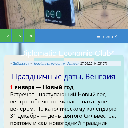
LV
EN
RU
☰ menu ✕
Diplomatic Economic Club
®
»
Дайджест
»
Праздничные даты, Венгрия
27.06.2010 (53137)
Праздничные даты, Венгрия
1
января — Новый год
Встречать наступающий Новый год
венгры обычно начинают накануне
вечером. По католическому календарю
31 декабря — день святого Сильвестра,
поэтому и сам новогодний праздник