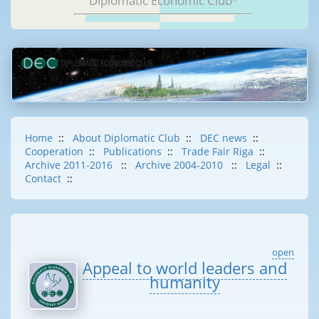
Diplomatic Economic Club
Home
::
About Diplomatic Club
::
DEC news
::
Cooperation
::
Publications
::
Trade Fair Riga
::
Archive 2011-2016
::
Archive 2004-2010
::
Legal
::
Contact
::
open
Appeal to world leaders and
humanity