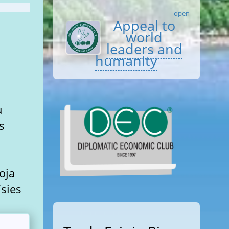
open
Appeal to
world
leaders and
humanity
u
s
oja
īsies