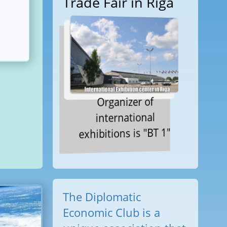
Trade Fair in Riga
b
Organizer of
international
exhibitions is "BT 1"
The Diplomatic
Economic Club is a