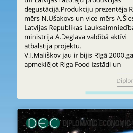
degustācijā.Produkciju prezentēja R
mērs N.Ušakovs un vice-mērs A.Šle
Latvijas Republikas Lauksaimniecīb
ministrija A.Deglava valdībā aktīvi
atbalstīja projektu.
V.I.Mališkov jau ir bijis Rīgā 2000.g
apmeklējot Riga Food izstādi un
Diplo