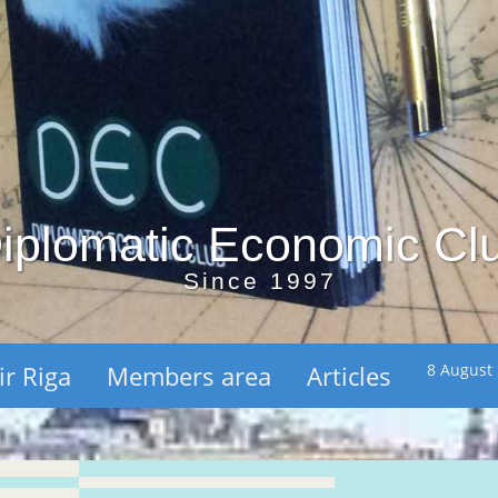
iplomatic Economic Cl
Since 1997
ir Riga
Members area
Articles
8 August