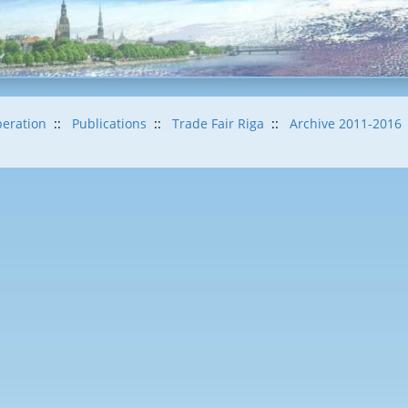
eration
::
Publications
::
Trade Fair Riga
::
Archive 2011-2016