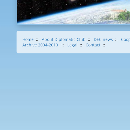
Home
::
About Diplomatic Club
::
DEC news
::
Coop
Archive 2004-2010
::
Legal
::
Contact
::