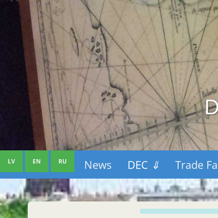
D
LV
EN
RU
News
DEC
⇓
Trade Fa