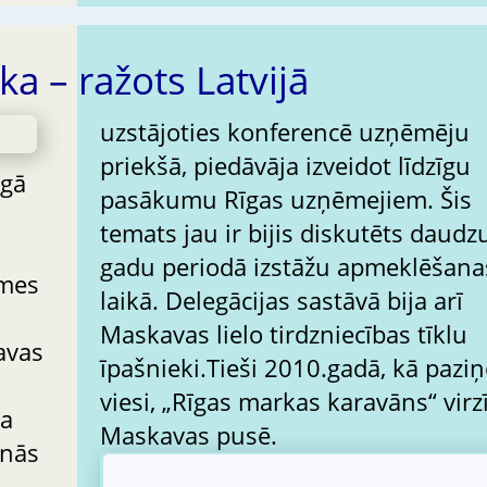
ka – ražots Latvijā
uzstājoties konferencē uzņēmēju
priekšā, piedāvāja izveidot līdzīgu
īgā
pasākumu Rīgas uzņēmejiem. Šis
temats jau ir bijis diskutēts daudz
gadu periodā izstāžu apmeklēšana
omes
laikā. Delegācijas sastāvā bija arī
Maskavas lielo tirdzniecības tīklu
avas
īpašnieki.Tieši 2010.gadā, kā paziņ
viesi, „Rīgas markas karavāns“ virz
ra
Maskavas pusē.
anās