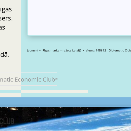
īgas
sers.
as
Jaunumi » Rīgas marka – ražots Latvijā » Views: 145612 Diplomatic Clu
adā,
matic Economic Club
®