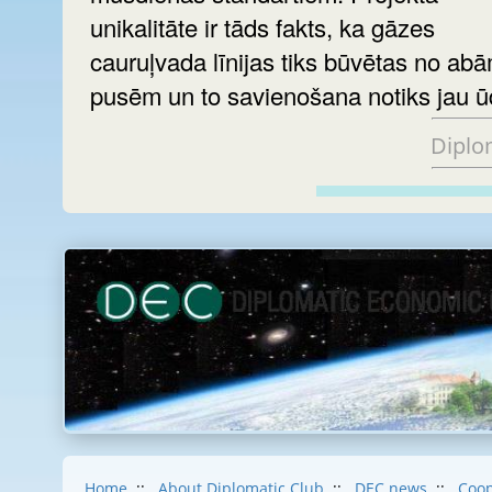
unikalitāte ir tāds fakts, ka gāzes
cauruļvada līnijas tiks būvētas no ab
pusēm un to savienošana notiks jau ū
Diplo
Home
::
About Diplomatic Club
::
DEC news
::
Coop