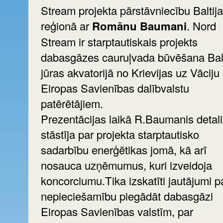
Stream projekta pārstāvniecību Baltij
reģionā ar
Romānu Baumani
. Nord
Stream ir starptautiskais projekts
dabasgāzes cauruļvada būvēšana Balt
jūras akvatorijā no Krievijas uz Vāciju
Eiropas Savienības dalībvalstu
patērētājiem.
Prezentācijas laikā R.Baumanis detali
stāstīja par projekta starptautisko
sadarbību enerģētikas jomā, kā arī
nosauca uzņēmumus, kuri izveidoja
koncorciumu.Tika izskatīti jautājumi p
nepieciešamību piegādāt dabasgāzi
Eiropas Savienības valstīm, par