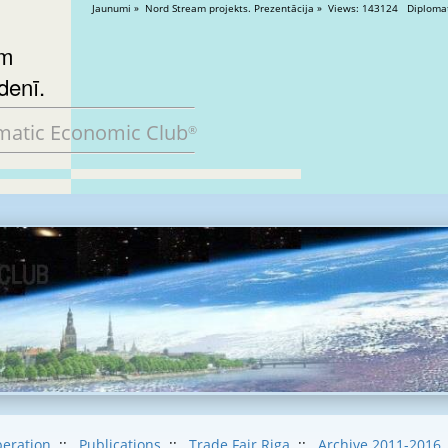
Jaunumi » Nord Stream projekts. Prezentācij
ām
denī.
matic Economic Club
®
eration
::
Publications
::
Trade Fair Riga
::
Archive 2011-2016