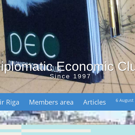
iplomatic Economic Cl
Since 1997
ir Riga
Members area
Articles
6 August