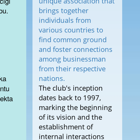
cīgi
unique association that
bu.
brings together
individuals from
various countries to
find common ground
and foster connections
among businessman
from their respective
ka
nations.
The club's inception
antu
dates back to 1997,
jekta
marking the beginning
of its vision and the
establishment of
internal interactions