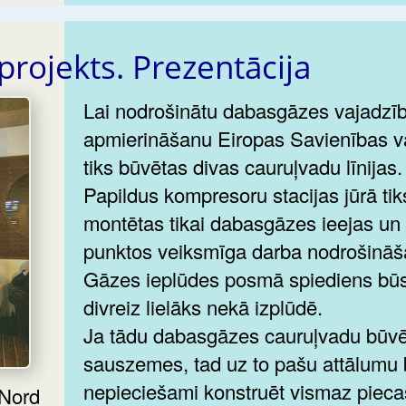
projekts. Prezentācija
Lai nodrošinātu dabasgāzes vajadzī
apmierināšanu Eiropas Savienības va
tiks būvētas divas cauruļvadu līnijas
Papildus kompresoru stacijas jūrā tik
montētas tikai dabasgāzes ieejas un 
punktos veiksmīga darba nodrošināš
Gāzes ieplūdes posmā spiediens bū
divreiz lielāks nekā izplūdē.
Ja tādu dabasgāzes cauruļvadu būvē
sauszemes, tad uz to pašu attālumu 
nepieciešami konstruēt vismaz pieca