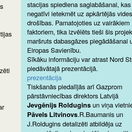
stacijas spiediena saglabāšanai, kas
as
negatīvi ietekmēt uz apkārtējās vide
drošības. Pamatojoties uz vairākiem
faktoriem, tika izvēlēts tieši šis proje
ijas
maršruts dabasgāzes piegādāšanai 
Eiropas Savienību.
Sīkāku informāciju var atrast Nord S
piedāvātajā prezentācijā.
zēti
prezentācija
Tiskšanās piedalījās arī Gazprom
pārstāvniecības direktors Latvijā
Jevgēnijs Roldugins
un viņa vietni
ar
Pāvels Litvinovs
.R.Baumanis un
J.Roldugins detalizēti atbildēja uz