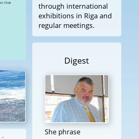
a » Views: 143124 Diplomatic Club
through international
exhibitions in Riga and
regular meetings.
Digest
She phrase
::