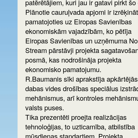
patērētājiem, kuri jau ir gatavi pirkt šo
Plānotie cauruļvada apjomi ir izrēķināt
pamatojoties uz Eiropas Savienības
ekonomiskām vajadzībām, ko pētīja
Eiropas Savienības un uzņēmuma Nord
Stream pārstāvji projekta sagatavoša
posmā, kas nodrošināja projekta
ekonomisko pamatojumu.
R.Baumanis sīki aprakstīja apkārtējās
dabas vides drošības speciālus izstrā
mehānismus, arī kontroles mehānism
valsts puses.
Tika prezentēti proejta realizācijas
tehnoloģijas, to uzticamība, atbilstība
mūsdienas standartiem. Projekta