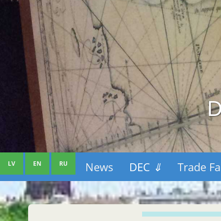
D
LV
EN
RU
News
DEC
⇓
Trade Fa