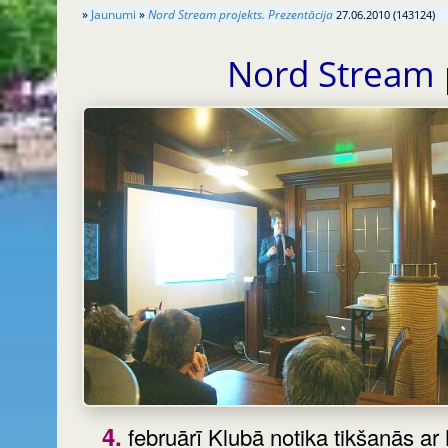
»
Jaunumi
»
Nord Stream projekts. Prezentācija
27.06.2010 (143124)
Nord Stream 
4. februārī Klubā notika tikšanās ar Nord