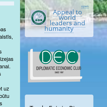
open
Appeal to
world
leaders and
humanity
bas
lstīs,
.
s
izejas
anai.
s
t uz
būtu
s