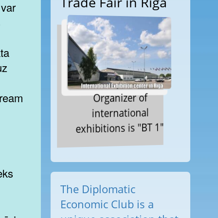
Trade Fair in Riga
 var
s
kta
uz
Organizer of
tream
international
exhibitions is "BT 1"
eks
The Diplomatic
Economic Club is a