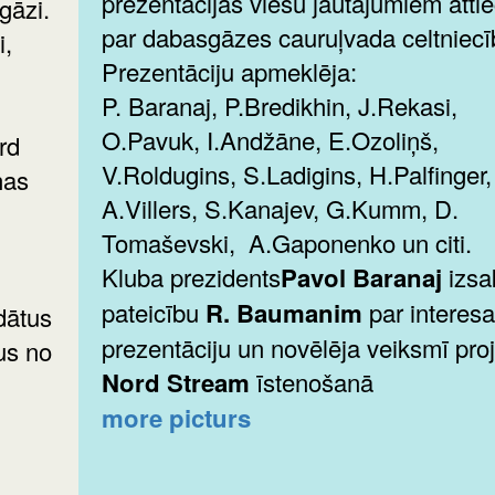
prezentācijas viesu jautājumiem attie
 gāzi.
par dabasgāzes cauruļvada celtniecī
i,
Prezentāciju apmeklēja:
P. Baranaj, P.Bredikhin, J.Rekasi,
O.Pavuk, I.Andžāne, E.Ozoliņš,
V.Roldugins, S.Ladigins, H.Palfinger,
nas
A.Villers, S.Kanajev, G.Kumm, D.
Tomaševski, A.Gaponenko un citi.
Kluba prezidents
Pavol Baranaj
izsa
pateicību
R. Baumanim
par interes
dātus
prezentāciju un novēlēja veiksmī pro
us no
Nord Stream
īstenošanā
more picturs