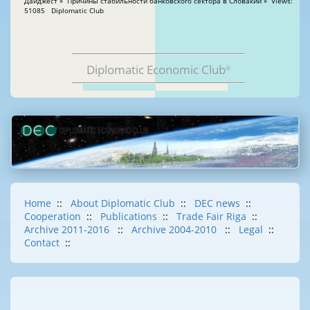
Дайджест » Причины стабильности банковского сектора в Словакии » Views:
51085 Diplomatic Club
Diplomatic Economic Club
®
Home
::
About Diplomatic Club
::
DEC news
::
Cooperation
::
Publications
::
Trade Fair Riga
::
Archive 2011-2016
::
Archive 2004-2010
::
Legal
::
Contact
::