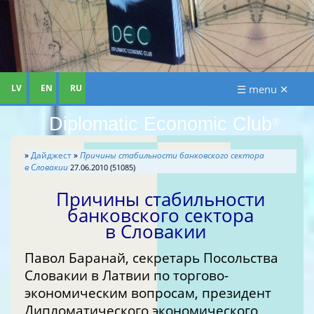
LV
EN
RU
☰ menu ✕
Diplomatic Economic Club
®
»
Дайджест
»
Причины стабильности банковского сектора
в Словакии
27.06.2010 (51085)
Причины стабильности
банковского сектора
в Словакии
Павол Баранай, секретарь Посольства
Словакии в Латвии по торгово-
экономическим вопросам, президент
Дипломатического экономического