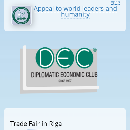
open
Appeal to world leaders and
humanity
Trade Fair in Riga