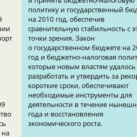
и принять бюджетно-налоговую
политику и государственный бю
9
на 2010 год, обеспечив
нии
сравнительную стабильность с э
порт
точки зрения. Закон
о государственном бюджете на 
год и бюджетно-налоговая полит
которые новым властям удалось
разработать и утвердить за рек
короткие сроки, обеспечивают
необходимые инструменты для
09
деятельности в течение нынешн
ство
года и восстановления
сь
экономического роста.
 на