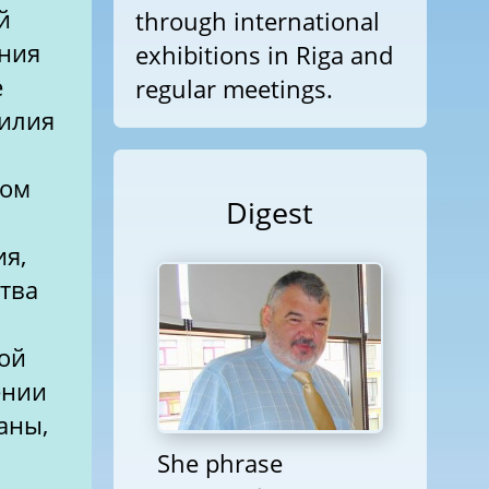
й
through international
ения
exhibitions in Riga and
е
regular meetings.
силия
вом
Digest
ия,
тва
кой
ении
аны,
She phrase