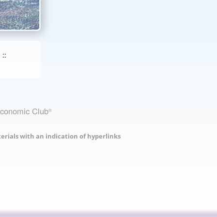
::
Economic Club
®
erials with an indication of hyperlinks