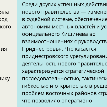
Среди других успешных действи
ояла
нового правительства — измен
ход
в судебной системе, обеспечени
кого
автономии местных властей и у
официального Кишинева во
взаимоотношениях с руководст
тия
Приднестровья. Что касается
приднестровского урегулирован
деятельность нового правительс
характеризуется стратегической
лику
последовательностью, тактичес
гибкостью и открытостью в реш
проблем восточных районов стр
я
что позволило оперативно