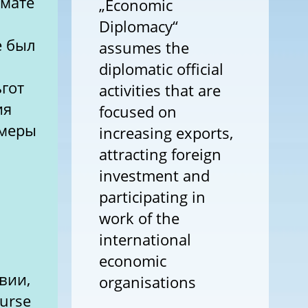
рмате
„Economic
Diplomacy“
е был
assumes the
diplomatic official
гот
activities that are
ия
focused on
 меры
increasing exports,
attracting foreign
investment and
participating in
work of the
international
economic
вии,
organisations
ourse