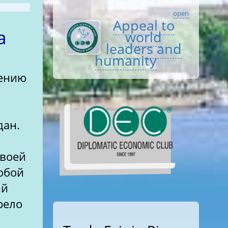
open
Appeal to
а
world
leaders and
humanity
чению
дан.
своей
собой
ый
рело
и