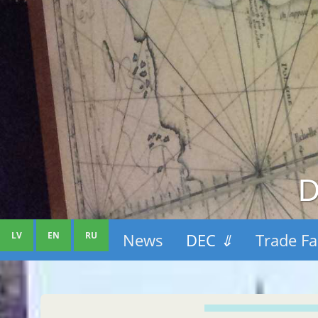
D
LV
EN
RU
News
DEC
⇓
Trade Fa