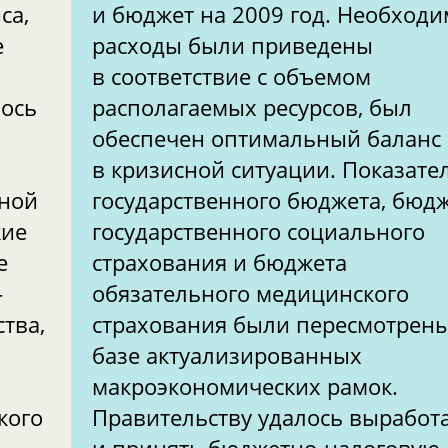
са,
и бюджет на 2009 год. Необход
е
расходы были приведены
в соответствие с объемом
лось
располагаемых ресурсов, был
обеспечен оптимальный баланс
в кризисной ситуации. Показате
ьной
государственного бюджета, бюд
кие
государственного социального
е
страхования и бюджета
-
обязательного медицинского
тва,
страхования были пересмотрены
базе актуализированных
макроэкономических рамок.
кого
Правительству удалось выработ