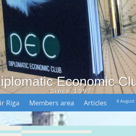
iplomatic Economic Cl
Since 1997
ir Riga
Members area
Articles
8 August