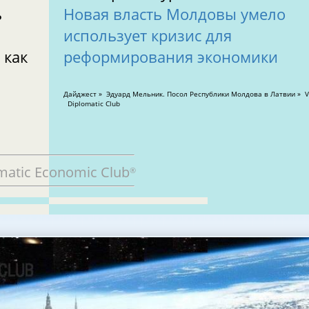
ь
Новая власть Молдовы умело
использует кризис для
 как
реформирования экономики
Дайджест » Эдуард Мельник. Посол Республики Молдова в Латвии » Views: 51243
Diplomatic Club
matic Economic Club
®