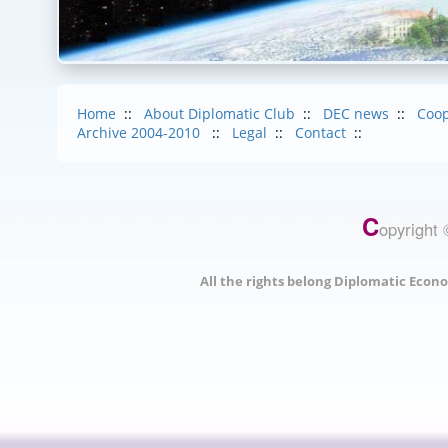
Home
::
About Diplomatic Club
::
DEC news
::
Coop
Archive 2004-2010
::
Legal
::
Contact
::
C
opyright 
All the rights belong Diplomatic Econo