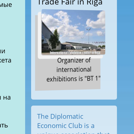
Trade Fair in Riga
имые
ли
Organizer of
жета
international
exhibitions is "BT 1"
 на
The Diplomatic
ать
Economic Club is a