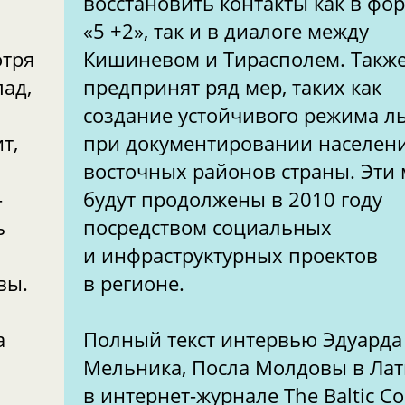
восстановить контакты как в фо
«5 +2», так и в диалоге между
отря
Кишиневом и Тирасполем. Такж
ад,
предпринят ряд мер, таких как
создание устойчивого режима ль
т,
при документировании населен
восточных районов страны. Эти
-
будут продолжены в 2010 году
ь
посредством социальных
и инфраструктурных проектов
вы.
в регионе.
а
Полный текст интервью Эдуарда
Мельника, Посла Молдовы в Лат
в интернет-журнале The Baltic C