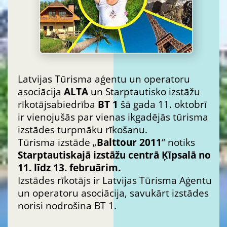
Latvijas Tūrisma aģentu un operatoru
asociācija
ALTA
un Starptautisko izstāžu
rīkotājsabiedrība
BT 1
šā gada 11. oktobrī
ir vienojušās par vienas ikgadējās tūrisma
izstādes turpmāku rīkošanu.
Tūrisma izstāde „
Balttour 2011
“ notiks
Starptautiskajā izstāžu centrā Ķīpsalā no
11. līdz 13. februārim.
Izstādes rīkotājs ir Latvijas Tūrisma Aģentu
un operatoru asociācija, savukārt izstādes
norisi nodrošina BT 1.