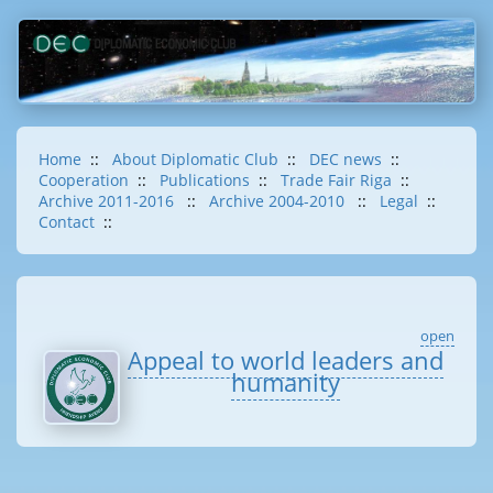
Home
::
About Diplomatic Club
::
DEC news
::
Cooperation
::
Publications
::
Trade Fair Riga
::
Archive 2011-2016
::
Archive 2004-2010
::
Legal
::
Contact
::
open
Appeal to world leaders and
humanity