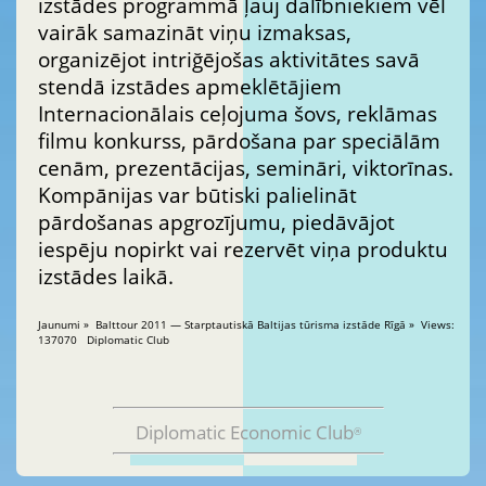
izstādes programmā ļauj dalībniekiem vēl
vairāk samazināt viņu izmaksas,
organizējot intriğējošas aktivitātes savā
stendā izstādes apmeklētājiem
Internacionālais ceļojuma šovs, reklāmas
filmu konkurss, pārdošana par speciālām
cenām, prezentācijas, semināri, viktorīnas.
Kompānijas var būtiski palielināt
pārdošanas apgrozījumu, piedāvājot
iespēju nopirkt vai rezervēt viņa produktu
izstādes laikā.
Jaunumi » Balttour 2011 — Starptautiskā Baltijas tūrisma izstāde Rīgā » Views:
137070 Diplomatic Club
Diplomatic Economic Club
®