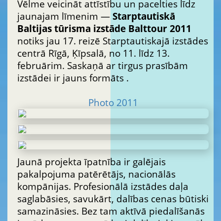
Vēlme veicināt attīstību un pacelties līdz
jaunajam līmenim —
Starptautiskā
Baltijas tūrisma izstāde Balttour 2011
notiks jau 17. reizē Starptautiskajā izstādes
centrā Rīgā, Ķīpsalā, no 11. līdz 13.
februārim. Saskaņā ar tirgus prasībām
izstādei ir jauns formāts .
Photo 2011
Jaunā projekta īpatnība ir galējais
pakalpojuma patērētājs, nacionālās
kompānijas. Profesionālā izstādes daļa
saglabāsies, savukārt, dalības cenas būtiski
samazināsies. Bez tam aktīvā piedalīšanās