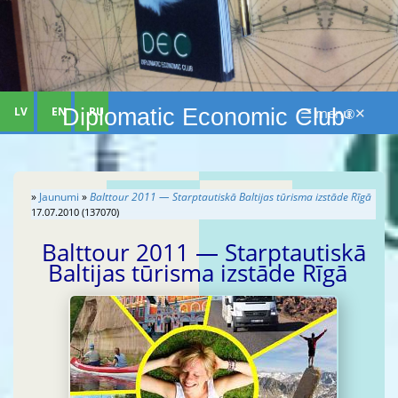
LV
EN
RU
☰ menu ✕
Diplomatic Economic Club
®
»
Jaunumi
»
Balttour 2011 — Starptautiskā Baltijas tūrisma izstāde Rīgā
17.07.2010 (137070)
Balttour 2011 — Starptautiskā
Baltijas tūrisma izstāde Rīgā