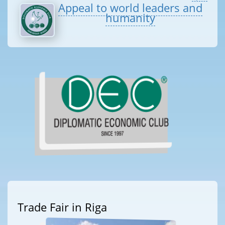
Appeal to world leaders and
humanity
Trade Fair in Riga