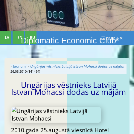
LV
EN
RU
☰ menu ✕
Diplomatic Economic Club
®
»
Jaunumi
»
Ungārijas vēstnieks Latvijā Istvan Mohacsi dodas uz mājām
26.08.2010 (141494)
Ungārijas vēstnieks Latvijā
Istvan Mohacsi dodas uz mājām
2010.gada 25.augustā viesnīcā Hotel