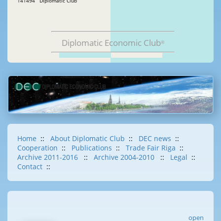
141494 Diplomatic Club
Diplomatic Economic Club
®
Home
::
About Diplomatic Club
::
DEC news
::
Cooperation
::
Publications
::
Trade Fair Riga
::
Archive 2011-2016
::
Archive 2004-2010
::
Legal
::
Contact
::
open