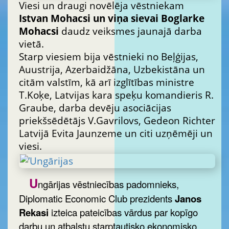
Viesi un draugi novēlēja vēstniekam
Istvan Mohacsi un viņa sievai Boglarke
Mohacsi
daudz veiksmes jaunajā darba
vietā.
Starp viesiem bija vēstnieki no Beļģijas,
Auustrija, Azerbaidžāna, Uzbekistāna un
citām valstīm, kā arī izglītības ministre
T.Koķe, Latvijas kara speķu komandieris R.
Graube, darba devēju asociācijas
priekšsēdētājs V.Gavrilovs, Gedeon Richter
Latvijā Evita Jaunzeme un citi uzņēmēji un
viesi.
U
ngārijas vēstniecības padomnieks,
Diplomatic Economic Club prezidents
Janos
Rekasi
izteica pateicības vārdus par kopīgo
darbu un atbalstu starptautisko ekonomisko