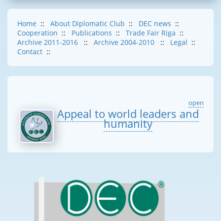
Home
::
About Diplomatic Club
::
DEC news
::
Cooperation
::
Publications
::
Trade Fair Riga
::
Archive 2011-2016
::
Archive 2004-2010
::
Legal
::
Contact
::
open
Appeal to world leaders and
humanity