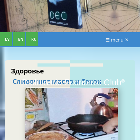
LV
EN
RU
☰ menu ✕
Здоровье
Сливочное масло и бекон
Diplomatic Economic Club
®