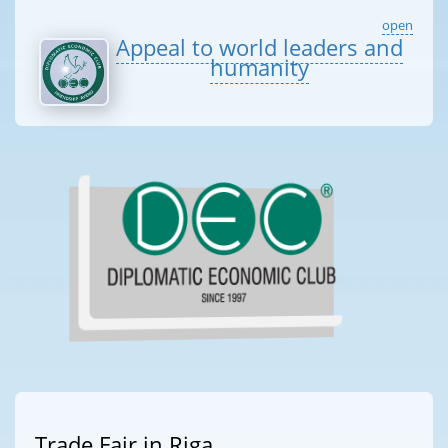
open
Appeal to world leaders and
humanity
Trade Fair in Riga