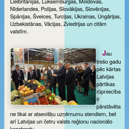
Lielbritānijas, Luksemburgas, Moldovas,
Nīderlandes, Polijas, Slovākijas, Slovēnijas,
Spānijas, Šveices, Turcijas, Ukrainas, Ungārijas,
Uzbekistānas, Vācijas, Zviedrijas un citām
valstīm.
J
au
trešo gadu
pēc kārtas
Latvijas
pārtikas
rūpniecība
ir
pārstāvēta
ne tikai ar atsevišķu uzņēmumu stendiem, bet
arī Latvijas un četru valsts reģionu nacionālo
kopstendu.