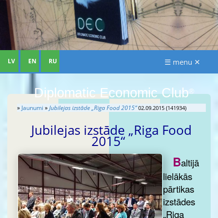
LV
EN
RU
☰ menu ✕
Diplomatic Economic Club
®
»
Jaunumi
»
Jubilejas izstāde „Riga Food 2015“
02.09.2015 (141934)
Jubilejas izstāde „Riga Food
2015“
B
altijā
lielākās
pārtikas
izstādes
„Riga