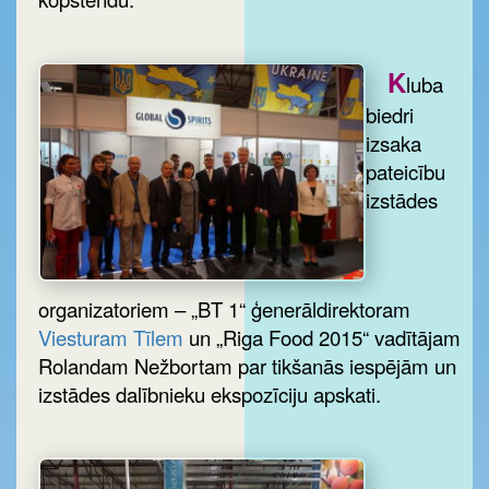
K
luba
biedri
izsaka
pateicību
izstādes
organizatoriem – „BT 1“ ģenerāldirektoram
Viesturam Tīlem
un „Riga Food 2015“ vadītājam
Rolandam Nežbortam par tikšanās iespējām un
izstādes dalībnieku ekspozīciju apskati.