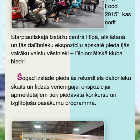
Food
2015“, kas
norit
Starptautiskajā izstāžu centrā Rīgā, atklāšanā
un tās dalībnieku ekspozīciju apskatē piedalījās
vairāku valstu vēstnieki – Diplomātiskā kluba
biedri
Š
ogad izstādē piedalās rekordliels dalībnieku
skaits un līdzās vērienīgajai ekspozīcijai
apmeklētājiem tiek piedāvāta konkursu un
izglītojošu pasākumu programma.