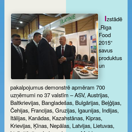
I
zstādē
„Riga
Food
2015“
savus
produktus
un
pakalpojumus demonstrē apmēram 700
uzņēmumi no 37 valstīm – ASV, Austrijas,
Baltkrievijas, Bangladešas, Bulgārijas, Beļģijas,
Čehijas, Francijas, Gruzijas, Igaunijas, Indijas,
Itālijas, Kanādas, Kazahstānas, Kipras,
Krievijas, Ķīnas, Nepālas, Latvijas, Lietuvas,