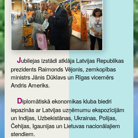
J
ubilejas izstādi atklāja Latvijas Republikas
prezidents Raimonds Vējonis, zemkopības
ministrs Jānis Dūklavs un Rīgas vicemērs
Andris Ameriks.
D
iplomātiskā ekonomikas kluba biedri
iepazinās ar Latvijas uzņēmumu ekspozīcijām
un Indijas, Uzbekistānas, Ukrainas, Polijas,
Čehijas, Igaunijas un Lietuvas nacionālajiem
stendiem.