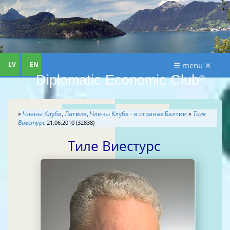
LV
EN
☰ menu ✕
Diplomatic Economic Club
®
»
Члены Клуба
,
Латвия
,
Члены Клуба - в странах Балтии
»
Тиле
Виестурс
21.06.2010 (32838)
Тиле Виестурс