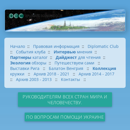
Начало
::
Правовая информация
::
Diplomatic Club
::
События клуба
::
Интервью
мнения
::
Партнеры
каталог
::
Дайджест
для чтения
::
Экология
обзоры
::
Путешествуем сами
::
Выставки Рига
::
Балатон Венгрия
::
Коллекция
кружки
::
Архив 2018 - 2021
::
Архив 2014 - 2017
::
Архив 2003 - 2013
::
Контакты
::
РУКОВОДИТЕЛЯМ ВСЕХ СТРАН МИРА И
ЧЕЛОВЕЧЕСТВУ.
ПО ВОПРОСАМ ПОМОЩИ УКРАИНЕ