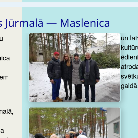
as Jūrmalā — Maslenica
un la
kultū
ēdieni
ica
atrod
svētk
iem
galdā
malā,
ba