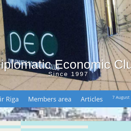
iplomatic Economic Cl
Since 1997
ir Riga
Members area
Articles
7 August 