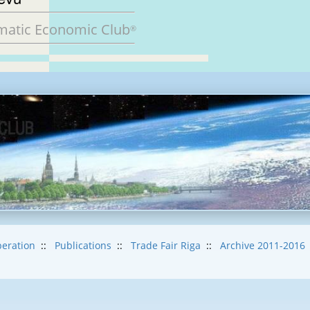
matic Economic Club
®
eration
::
Publications
::
Trade Fair Riga
::
Archive 2011-2016