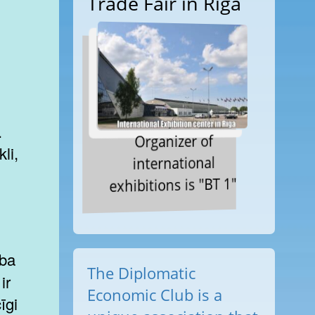
Trade Fair in Riga
.
Organizer of
li,
international
exhibitions is "BT 1"
The Diplomatic
ir
Economic Club is a
īgi