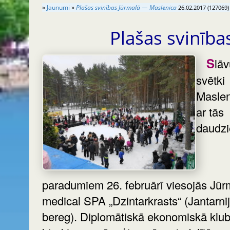
»
Jaunumi
»
Plašas svinības Jūrmalā — Maslenica
26.02.2017 (127069)
Plašas svinīb
Slāvu
svētki
Maslen
ar tās
daudz
paradumiem 26. februārī viesojās Jūr
medical SPA „Dzintarkrasts“ (Jantarnij
bereg). Diplomātiskā ekonomiskā klu