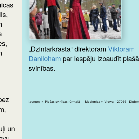
icas
is,
m
a
es,
„Dzintarkrasta“ direktoram
Viktoram
n
Daniloham
par iespēju izbaudīt plaš
svinības.
Jaunumi » Plašas svinības Jūrmalā —
m,
ļi un
ievu