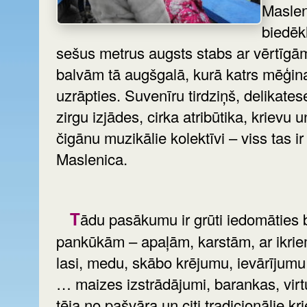
Maslen
biedēkl
sešus metrus augsts stabs ar vērtīgā
balvām tā augšgalā, kurā katrs mēģin
uzrāpties. Suvenīru tirdziņš, delikates
zirgu izjādes, cirka atribūtika, krievu u
čigānu muzikālie kolektīvi – viss tas ir
Maslenica.
Tādu pasākumu ir grūti iedomāties bez
pankūkām – apaļām, karstām, ar ikrie
lasi, medu, skābo krējumu, ievārījumu
… maizes izstrādājumi, barankas, virtu
tēja no pašvāra un citi tradicionālie kr