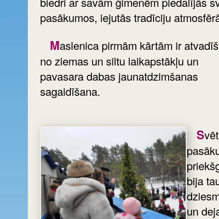
biedri ar savām ģimenēm piedalījās s
pasākumos, iejutās tradīciju atmosfēr
Maslenica pirmām kārtām ir atvadīšanās
no ziemas un siltu laikapstākļu un
pavasara dabas jaunatdzimšanas
sagaidīšana.
Svētku
pasāk
priekš
bija ta
dzies
un dej