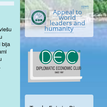
open
Appeal to
world
leaders and
humanity
tviešu
ru
 bija
ami
u
.