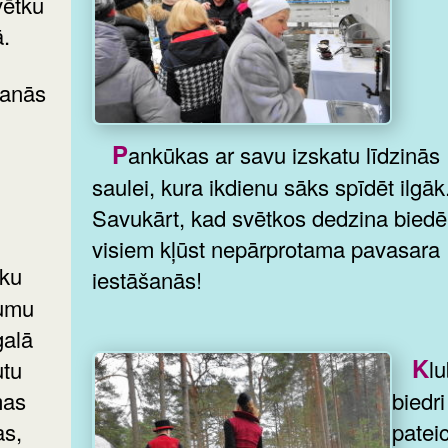
vētku
ā.
Pankūkas ar savu izskatu līdzinās
saulei, kura ikdienu sāks spīdēt ilgāk
Savukārt, kad svētkos dedzina biedēk
visiem kļūst nepārprotama pavasara
iestāšanās!
umu
galā
Kluba
utu
mas
biedri 
as,
pateic