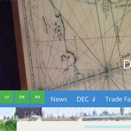
D
LV
EN
RU
News
DEC
⇓
Trade Fa