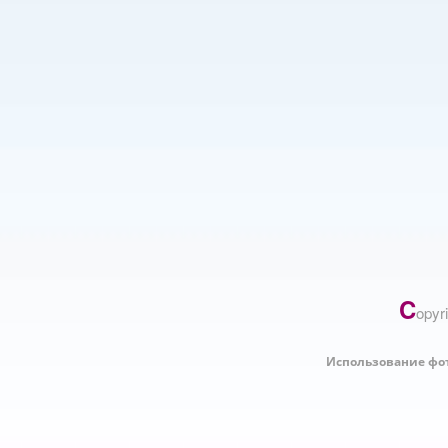
C
opyr
Использование фо