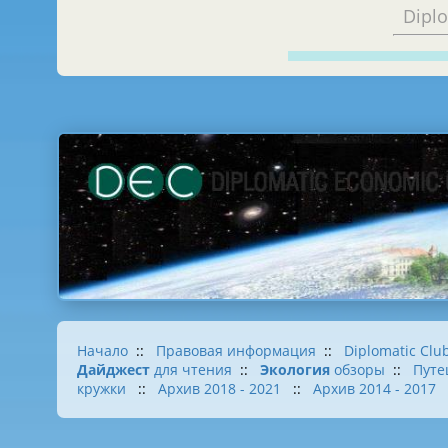
Dipl
Начало
::
Правовая информация
::
Diplomatic Clu
Дайджест
для чтения
::
Экология
обзоры
::
Путе
кружки
::
Архив 2018 - 2021
::
Архив 2014 - 2017