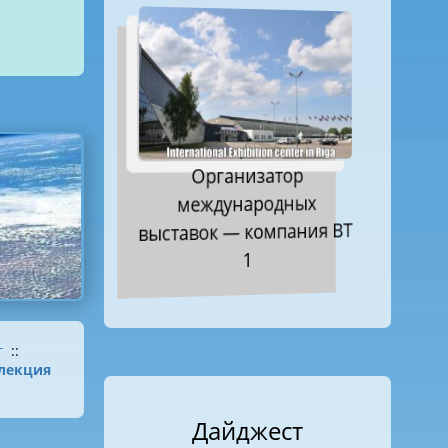
Организатор
международных
выставок — компания ВТ
1
г
::
лекция
Дайджест