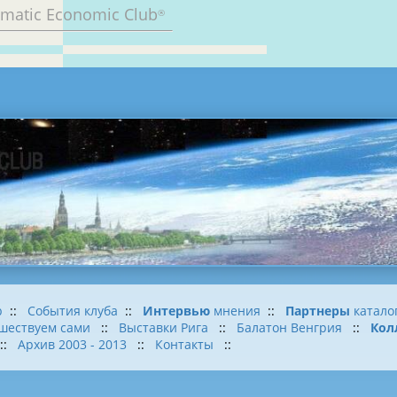
omatic Economic Club
®
b
::
События клуба
::
Интервью
мнения
::
Партнеры
катало
шествуем сами
::
Выставки Рига
::
Балатон Венгрия
::
Кол
::
Архив 2003 - 2013
::
Контакты
::