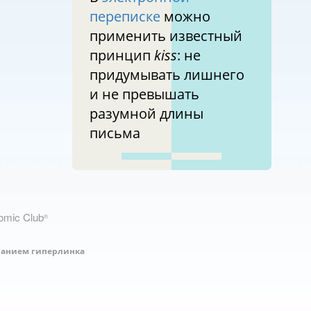
переписке
можно
применить известный
принцип
kiss
: не
придумывать лишнего
и не превышать
разумной длины
письма
nomic Club
®
занием гиперлинка