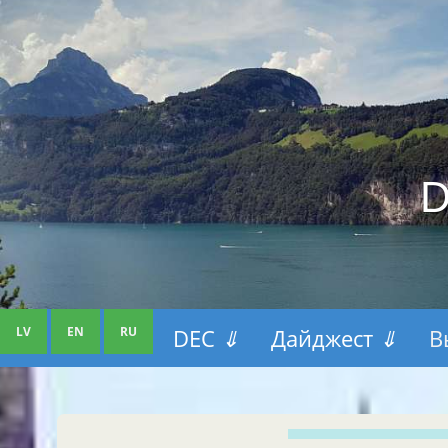
D
LV
EN
RU
DEC
⇓
Дайджест
⇓
В