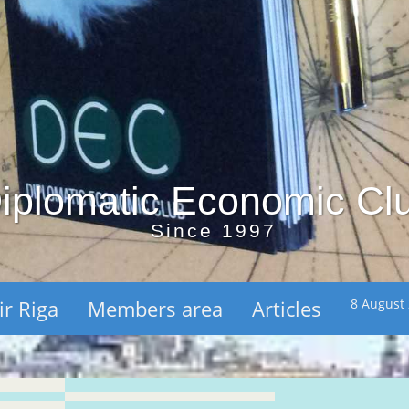
iplomatic Economic Cl
Since 1997
ir Riga
Members area
Articles
8 August