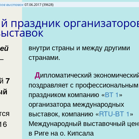
низаторов выставок
07.06.2017 (39628)
оров
выставок
внутри страны и между другими
странами.
—
Дипломатический экономический клуб
ий
7
поздравляет с профессиональным
ый
праздником компанию «
ВТ 1
»
организатора международных
тся
выставок, компанию «
RTU-BT 1
»
16
Международный выставочный цен
в Риге на о. Кипсала