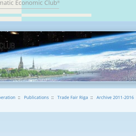
matic Economic Club
®
eration
::
Publications
::
Trade Fair Riga
::
Archive 2011-2016