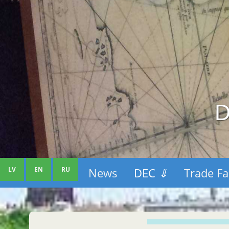
D
LV
EN
RU
News
DEC
⇓
Trade Fa