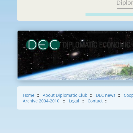
Diplo
Home
::
About Diplomatic Club
::
DEC news
::
Coop
Archive 2004-2010
::
Legal
::
Contact
::