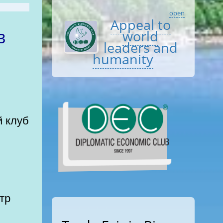
open
Appeal to
world
leaders and
humanity
тр