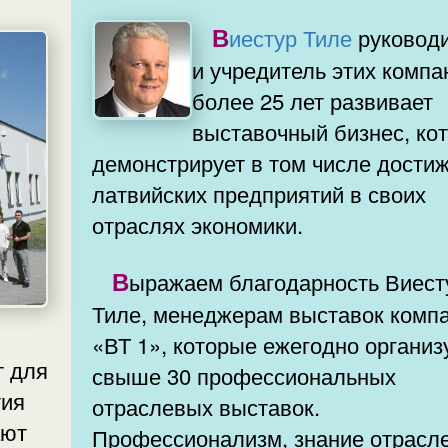
Виестур Тиле
руковод
и учредитель этих компа
более 25 лет развивает
выставочный бизнес, ко
демонстрирует в том числе дости
латвийских предприятий в своих
отраслях экономики.
Выражаем благодарность Виестуру
Тиле, менеджерам выставок комп
«ВТ 1», которые ежегодно органи
т для
свыше 30 профессиональных
тия
отраслевых выставок.
ают
Профессионализм, знание отрасле