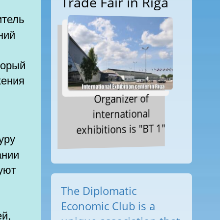
Trade Fair in Riga
итель
ний
торый
жения
Organizer of
international
exhibitions is "BT 1"
ании
зуют
The Diplomatic
Economic Club is a
й,