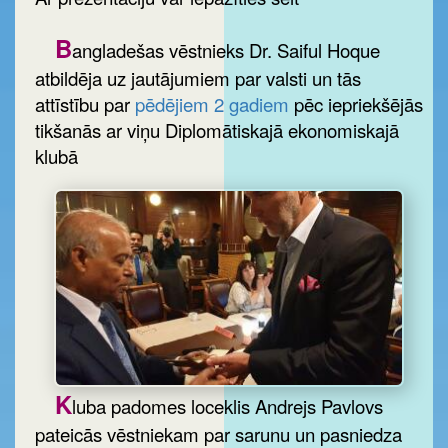
B
angladešas vēstnieks Dr. Saiful Hoque
atbildēja uz jautājumiem par valsti un tās
attīstību par
pēdējiem 2 gadiem
pēc iepriekšējās
tikšanās ar viņu Diplomātiskajā ekonomiskajā
klubā
K
luba padomes loceklis Andrejs Pavlovs
pateicās vēstniekam par sarunu un pasniedza