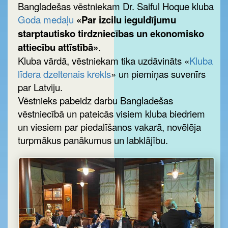
Bangladešas vēstniekam Dr. Saiful Hoque kluba
Goda medaļu
«Par izcilu ieguldījumu
starptautisko tirdzniecības un ekonomisko
attiecību attīstībā»
.
Kluba vārdā, vēstniekam tika uzdāvināts «
Kluba
līdera dzeltenais krekls
» un piemiņas suvenīrs
par Latviju.
Vēstnieks pabeidz darbu Bangladešas
vēstniecībā un pateicās visiem kluba biedriem
un viesiem par piedalīšanos vakarā, novēlēja
turpmākus panākumus un labklājību.