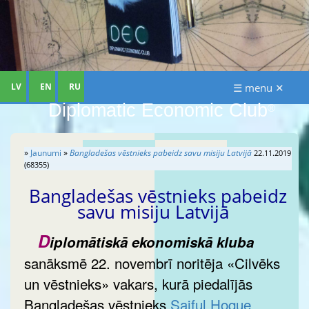
LV
EN
RU
☰ menu ✕
Diplomatic Economic Club
®
»
Jaunumi
»
Bangladešas vēstnieks pabeidz savu misiju Latvijā
22.11.2019
(68355)
Bangladešas vēstnieks pabeidz
savu misiju Latvijā
D
iplomātiskā ekonomiskā kluba
sanāksmē 22. novembrī noritēja «Cilvēks
un vēstnieks» vakars, kurā piedalījās
Bangladešas vēstnieks
Saiful Hoque