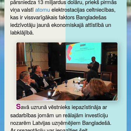
pārsniedza 13 miljardus dolāru, priekš pirmās
viņa valstī
atomu
elektrostacijas celtniecības,
kas ir vissvarīgākais faktors Bangladešas
iedzīvotāju jaunā ekonomiskajā attīstībā un
labklājībā.
S
avā uzrunā vēstnieks iepazīstināja ar
sadarbības jomām un reālajām investīciju
nozarēm Latvijas uzņēmējiem Bangladešā.
Ar prezentāciju var iepazīties šeit