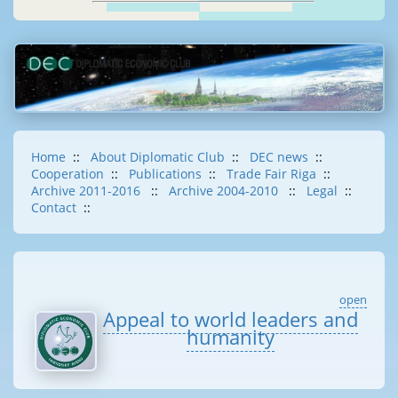
Home
::
About Diplomatic Club
::
DEC news
::
Cooperation
::
Publications
::
Trade Fair Riga
::
Archive 2011-2016
::
Archive 2004-2010
::
Legal
::
Contact
::
open
Appeal to world leaders and
humanity