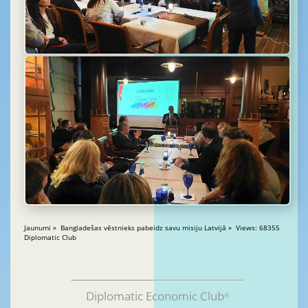
Jaunumi » Bangladešas vēstnieks pabeidz savu misiju Latvijā » Views: 68355
Diplomatic Club
Diplomatic Economic Club
®