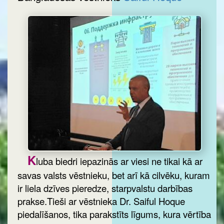
K
luba biedri iepazinās ar viesi ne tikai kā ar
savas valsts vēstnieku, bet arī kā cilvēku, kuram
ir liela dzīves pieredze, starpvalstu darbības
prakse.Tieši ar vēstnieka Dr. Saiful Hoque
piedalīšanos, tika parakstīts līgums, kura vērtība