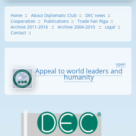
Home
::
About Diplomatic Club
::
DEC news
::
Cooperation
::
Publications
::
Trade Fair Riga
::
Archive 2011-2016
::
Archive 2004-2010
::
Legal
::
Contact
::
open
Appeal to world leaders and
humanity