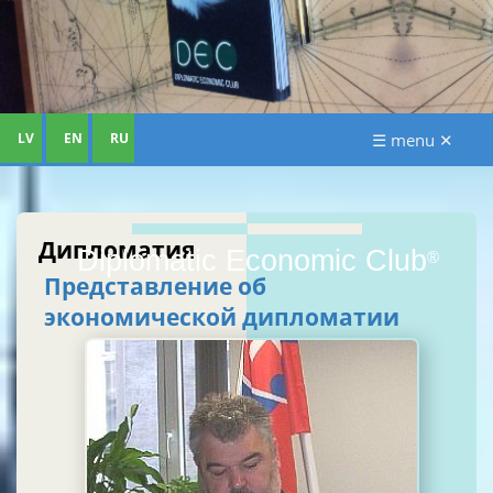
LV
EN
RU
☰ menu ✕
Дипломатия
Diplomatic Economic Club
®
Представление об
экономической дипломатии