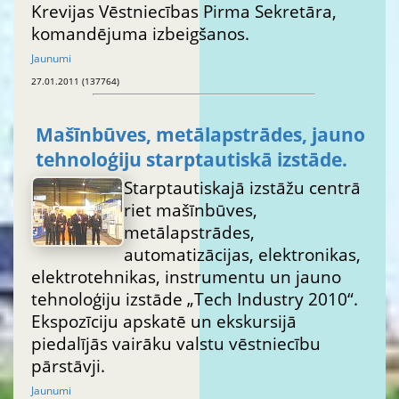
Krevijas Vēstniecības Pirma Sekretāra,
komandējuma izbeigšanos.
Jaunumi
27.01.2011 (137764)
Mašīnbūves, metālapstrādes, jauno
tehnoloģiju starptautiskā izstāde.
Starptautiskajā izstāžu centrā
riet mašīnbūves,
metālapstrādes,
automatizācijas, elektronikas,
elektrotehnikas, instrumentu un jauno
tehnoloģiju izstāde „Tech Industry 2010“.
Ekspozīciju apskatē un ekskursijā
piedalījās vairāku valstu vēstniecību
pārstāvji.
Jaunumi