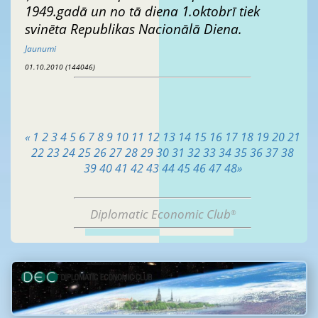
1949.gadā un no tā diena 1.oktobrī tiek
svinēta Republikas Nacionālā Diena.
Jaunumi
01.10.2010 (144046)
«
1
2
3
4
5
6
7
8
9
10
11
12
13
14
15
16
17
18
19
20
21
22
23
24
25
26
27
28
29
30
31
32
33
34
35
36
37
38
39
40
41
42
43
44
45
46
47
48
»
Diplomatic Economic Club
®