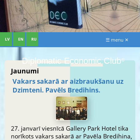
LV
EN
RU
☰ menu ✕
Diplomatic Economic Club
®
Jaunumi
Vakars sakarā ar aizbraukšanu uz
Dzimteni. Pavēls Bredihins.
27. janvarī viesnīcā Gallery Park Hotel tika
norīkots vakars sakarā ar Pavēla Bredihina,