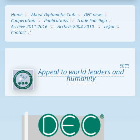
Home
::
About Diplomatic Club
::
DEC news
::
Cooperation
::
Publications
::
Trade Fair Riga
::
Archive 2011-2016
::
Archive 2004-2010
::
Legal
::
Contact
::
open
Appeal to world leaders and
humanity