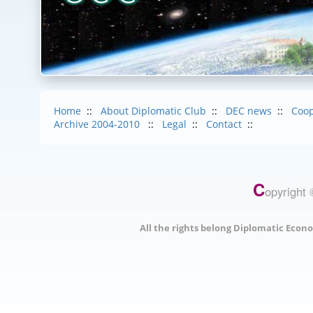
Home
::
About Diplomatic Club
::
DEC news
::
Coop
Archive 2004-2010
::
Legal
::
Contact
::
C
opyright 
All the rights belong Diplomatic Econo