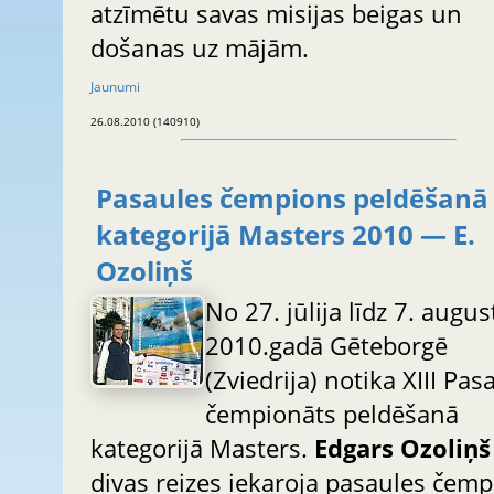
atzīmētu savas misijas beigas un
došanas uz mājām.
Jaunumi
26.08.2010 (140910)
Pasaules čempions peldēšanā
kategorijā Masters 2010 — E.
Ozoliņš
No 27. jūlija līdz 7. augu
2010.gadā Gēteborgē
(Zviedrija) notika XIII Pas
čempionāts peldēšanā
kategorijā Masters.
Edgars Ozoliņš
divas reizes iekaroja pasaules čem