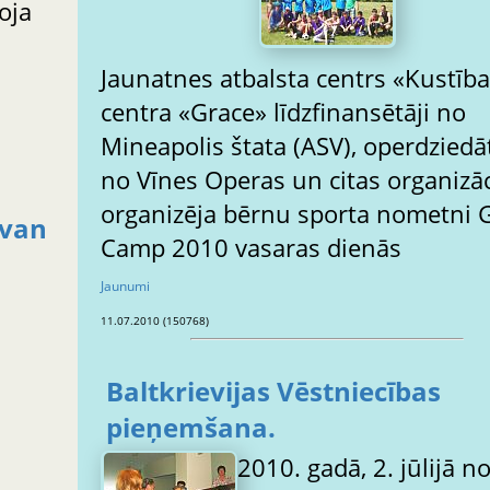
oja
Jaunatnes atbalsta centrs «Kustība
centra «Grace» līdzfinansētāji no
Mineapolis štata (ASV), operdziedā
no Vīnes Operas un citas organizāc
organizēja bērnu sporta nometni 
tvan
Camp 2010 vasaras dienās
Jaunumi
11.07.2010 (150768)
Baltkrievijas Vēstniecības
pieņemšana.
2010. gadā, 2. jūlijā n