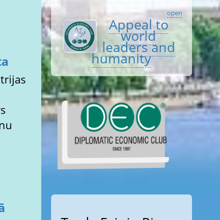
open
Appeal to
world
leaders and
humanity
ta
trijas
rs
anu
ā