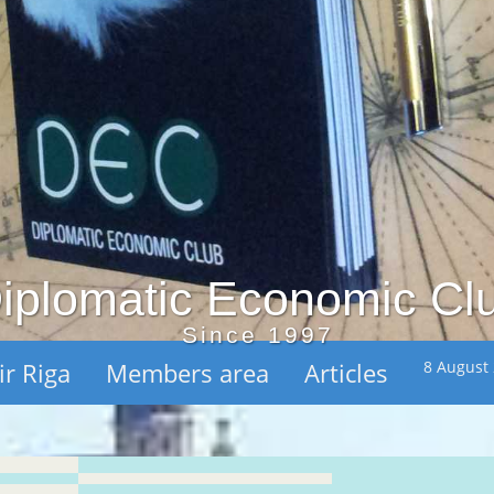
iplomatic Economic Cl
Since 1997
ir Riga
Members area
Articles
8 August