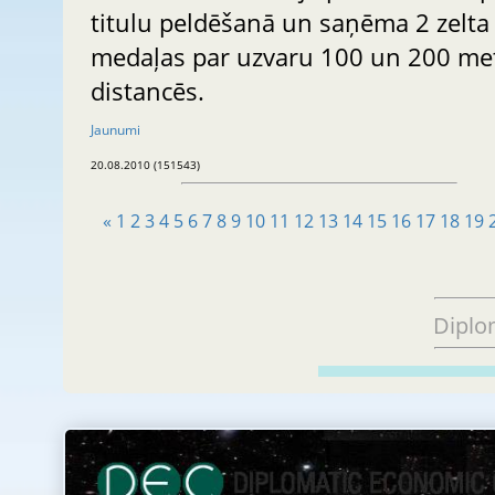
titulu peldēšanā un saņēma 2 zelta
medaļas par uzvaru 100 un 200 me
distancēs.
Jaunumi
20.08.2010 (151543)
«
1
2
3
4
5
6
7
8
9
10
11
12
13
14
15
16
17
18
19
Diplo