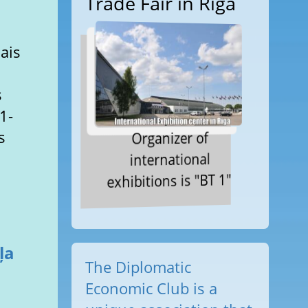
Trade Fair in Riga
ais
s
1-
s
Organizer of
international
exhibitions is "BT 1"
ļa
The Diplomatic
Economic Club is a