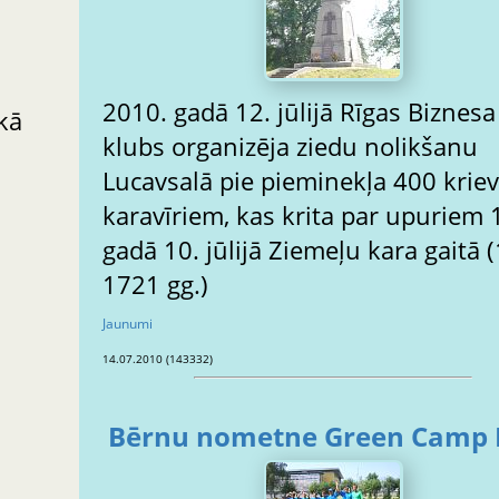
2010. gadā 12. jūlijā Rīgas Biznesa
kā
klubs organizēja ziedu nolikšanu
Lucavsalā pie pieminekļa 400 krievu
karavīriem, kas krita par upuriem 1701.
gadā 10. jūlijā Ziemeļu kara gaitā 
1721 gg.)
Jaunumi
14.07.2010 (143332)
Bērnu nometne Green Camp 