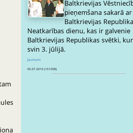
Baltkrievijas Vēstniecī
pieņemšana sakarā ar
Baltkrievijas Republik
Neatkarības dienu, kas ir galvenie
Baltkrievijas Republikas svētki, ku
svin 3. jūlijā.
Jaunumi
05.07.2010 (151508)
stam
aules
piona