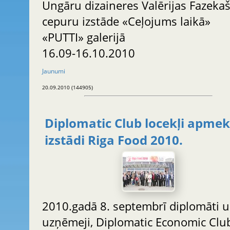
Ungāru dizaineres Valērijas Fazeka
cepuru izstāde «Ceļojums laikā»
«PUTTI» galerijā
16.09-16.10.2010
Jaunumi
20.09.2010 (144905)
Diplomatic Club locekļi apmek
izstādi Riga Food 2010.
2010.gadā 8. septembrī diplomāti 
uzņēmeji, Diplomatic Economic Clu