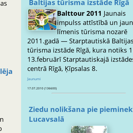
Baltijas tūrisma izstāde Rīgā
šas
Balttour 2011
Jaunais
impulss attīstībā un jaun
līmenis tūrisma nozarē
2011.gadā — Starptautiskā Baltija
tūrisma izstāde Rīgā, kura notiks 1
13.februārī Starptautiskajā izstāde
centrā Rīgā, Ķīpsalas 8.
lēja
Jaunumi
17.07.2010 (136600)
Ziedu nolikšana pie pieminek
Lucavsalā
un
b