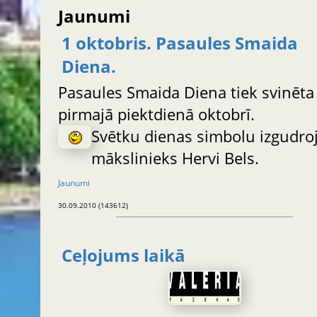
Jaunumi
1 oktobris. Pasaules Smaida
Diena.
Pasaules Smaida Diena tiek svinēta
pirmajā piektdienā oktobrī.
Svētku dienas simbolu izgudro
mākslinieks Hervi Bels.
Jaunumi
30.09.2010 (143612)
Ceļojums laikā