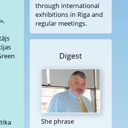
through international
exhibitions in Riga and
»,
regular meetings.
tājs
ijas
Digest
Green
She phrase
otika