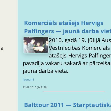
Komerciāls atašejs Hervigs
Palfingers — jaunā darba vie
2010. gadā 19. jūlijā Aus
ja
Vēstniecības Komerciāls
atašejs Hervigs Palfinge
pavadīja vakaru sakarā ar pārcelš
jaunā darba vietā.
Jaunumi
12.08.2010 (143130)
Balttour 2011 — Starptautisk