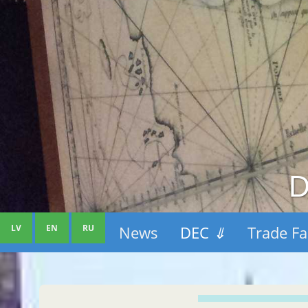
D
LV
EN
RU
News
DEC
⇓
Trade Fa