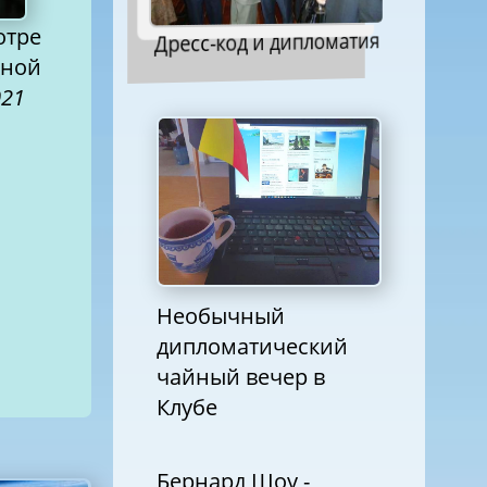
отре
Дресс-код и дипломатия
дной
021
Необычный
дипломатический
чайный вечер в
Клубе
Бернард Шоу -