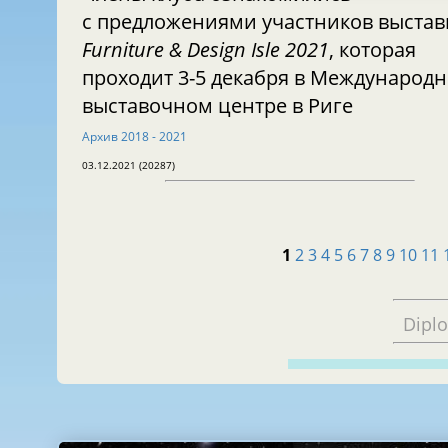
с предложениями участников выстав
Furniture & Design Isle 2021
, которая
проходит 3-5 декабря в Международ
выставочном центре в Риге
Архив 2018 - 2021
03.12.2021 (20287)
1
2
3
4
5
6
7
8
9
10
11
Dipl