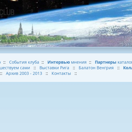
b
::
События клуба
::
Интервью
мнения
::
Партнеры
катало
шествуем сами
::
Выставки Рига
::
Балатон Венгрия
::
Кол
::
Архив 2003 - 2013
::
Контакты
::