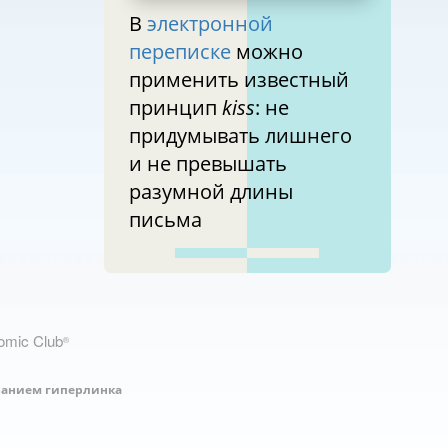
В
электронной
переписке
можно
применить известный
принцип
kiss
: не
придумывать лишнего
и не превышать
разумной длины
письма
nomic Club
®
занием гиперлинка