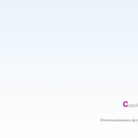
C
opyr
Использование фо