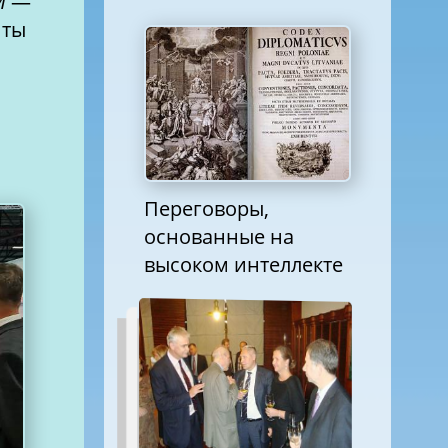
M
—
нты
Переговоры,
основанные на
высоком интеллекте