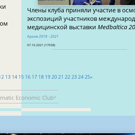
ки
Члены клуба приняли участие в осм
экспозиций участников междунаро
ном
медицинской выставки
Medbaltica 2
Архив 2018 - 2021
07.10.2021 (17038)
12
13
14
15
16
17
18
19
20
21
22
23
24
25
»
omatic Economic Club
®