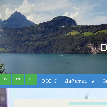
D
LV
EN
RU
DEC
⇓
Дайджест
⇓
В