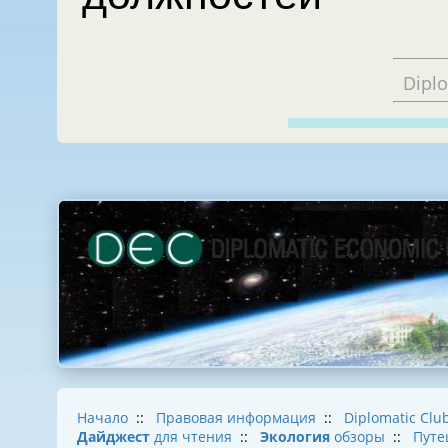
Dipl
Начало
::
Правовая информация
::
Diplomatic Clu
Дайджест
для чтения
::
Экология
обзоры
::
Путе