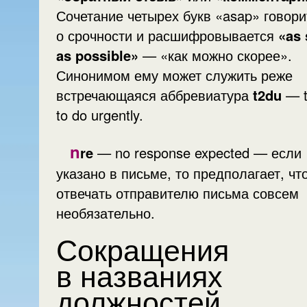
Сочетание четырех букв «asap» говорит
о срочности и расшифровывается
«as
as possible»
— «как можно скорее».
Синонимом ему может служить реже
встречающаяся аббревиатура
t2du
— t
to do urgently.
n
re
— no response expected — если
указано в письме, то предполагает, что
отвечать отправителю письма совсем
необязательно.
Сокращения
в названиях
должностей