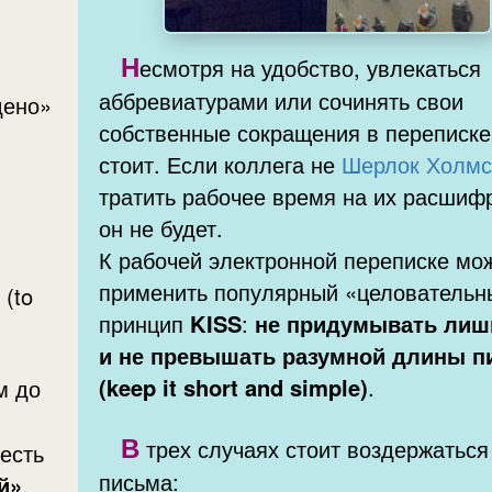
Н
есмотря на удобство, увлекаться
аббревиатурами или сочинять свои
дено»
собственные сокращения в переписке
стоит. Если коллега не
Шерлок Холм
тратить рабочее время на их расшиф
он не будет.
К рабочей электронной переписке мо
применить популярный «целовательн
 (to
принцип
KISS
:
не придумывать лиш
и не превышать разумной длины п
(keep it short and simple)
.
м до
В
трех случаях стоит воздержаться
 есть
письма:
й»
.