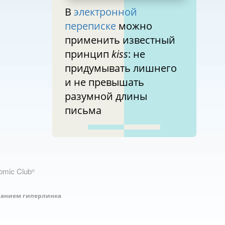
В
электронной
переписке
можно
применить известный
принцип
kiss
: не
придумывать лишнего
и не превышать
разумной длины
письма
nomic Club
®
занием гиперлинка