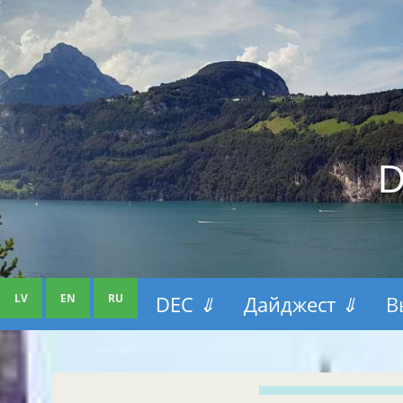
D
LV
EN
RU
DEC
⇓
Дайджест
⇓
В