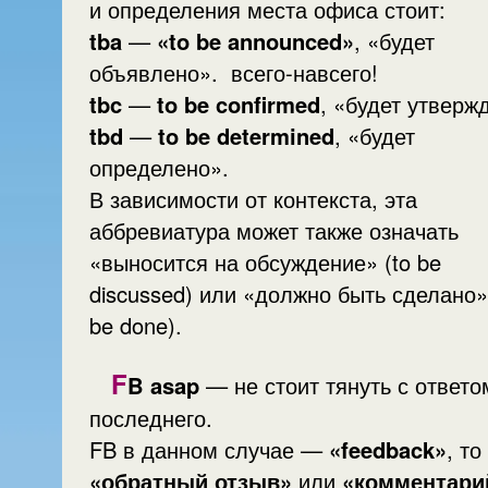
и определения места офиса стоит:
tba
—
«to be announced»
, «будет
объявлено». всего-навсего!
tbc
—
to be confirmed
, «будет утверж
tbd
—
to be determined
, «будет
определено».
В зависимости от контекста, эта
аббревиатура может также означать
«выносится на обсуждение» (to be
discussed) или «должно быть сделано»
be done).
F
B asap
— не стоит тянуть с ответо
последнего.
FB в данном случае —
«feedback»
, то
«обратный отзыв»
или
«комментари