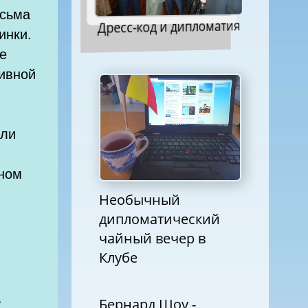
исьма
Дресс-код и дипломатия
инки.
ие
тивной
сли
ном
Необычный
дипломатический
чайный вечер в
Клубе
Бернард Шоу -
ub