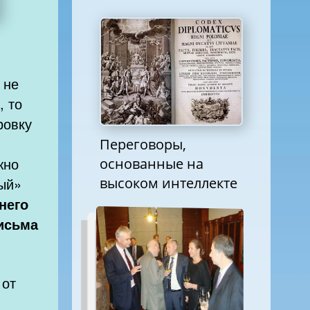
 не
с
, то
ровку
Переговоры,
основанные на
жно
высоком интеллекте
ый»
него
исьма
 от