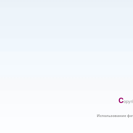
C
opyr
Использование фо