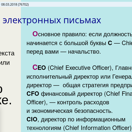
х
08.03.2018 (76702)
 электронных письмах
О
сновное правило: если должност
начинается с большой буквы
C
— Chie
перед вами — начальство.
C
EO
(Chief Executive Officer), Глав
исполнительный директор или Генер
директор — общая стратегия пред
ю
CFO
финансовый директор (Chief Fina
е.
Officer), — контроль расходов
и экономическая безопасность.
CIO
, директор по информационным
технологиям (Chief Information Officer)