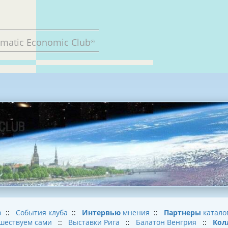
omatic Economic Club
®
b
::
События клуба
::
Интервью
мнения
::
Партнеры
катало
шествуем сами
::
Выставки Рига
::
Балатон Венгрия
::
Кол