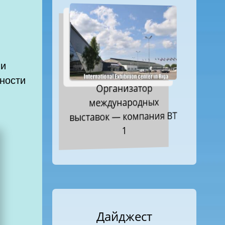
ии
тности
Организатор
международных
выставок — компания ВТ
1
Дайджест