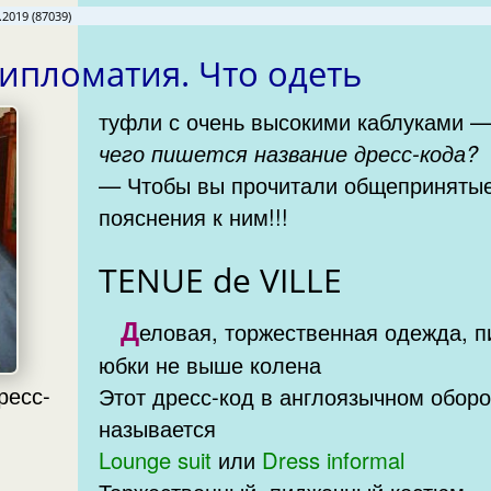
.2019 (87039)
дипломатия. Что одеть
туфли с очень высокими каблуками 
чего пишется название дресс-кода?
— Чтобы вы прочитали общеприняты
пояснения к ним!!!
TENUE de VILLE
Д
еловая, торжественная одежда, п
юбки не выше колена
ресс-
Этот дресс-код в англоязычном обор
называется
Lounge suit
или
Dress informal