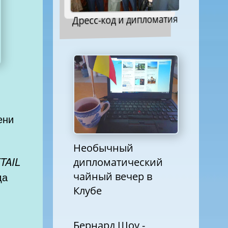
Дресс-код и дипломатия
ени
Необычный
TAIL
дипломатический
чайный вечер в
да
Клубе
Бернард Шоу -