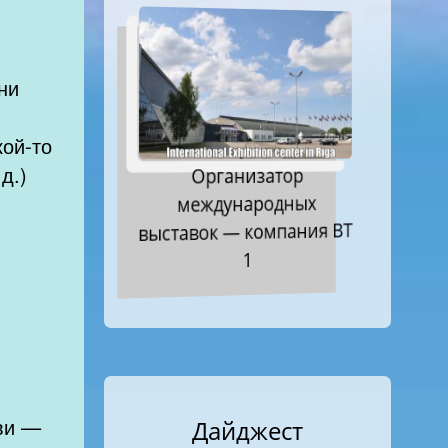
ни
кой-то
д.)
Организатор
международных
выставок — компания ВТ
1
ви —
Дайджест