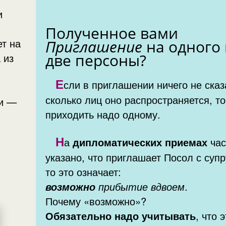
Полученное вами
Приглашение
на одного
две персоны?
 из
Е
сли в приглашении ничего не сказ
сколько лиц оно распространяется, то
ди —
приходить надо одному.
Н
а
дипломатических приемах
часто
указано, что приглашает Посол с супр
то это означает:
возможно
прибытие вдвоем
.
Почему «возможно»?
Обязательно надо учитывать
, что 