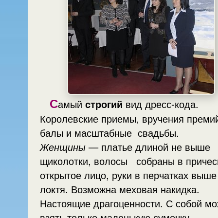
С
амый
строгий
вид дресс-кода.
Королевские приемы, вручения премий,
балы и масштабные свадьбы.
Женщины
— платье длиной не выше
щиколотки, волосы собраны в прическу,
открытое лицо, руки в перчатках выше
локтя. Возможна меховая накидка.
Настоящие драгоценности. С собой можно
взять только маленькую сумочку.