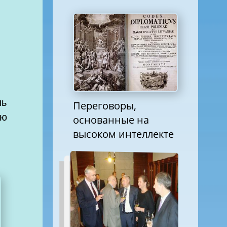
шь
Переговоры,
ню
основанные на
высоком интеллекте