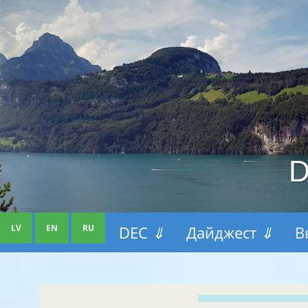
D
LV
EN
RU
DEC
⇓
Дайджест
⇓
В