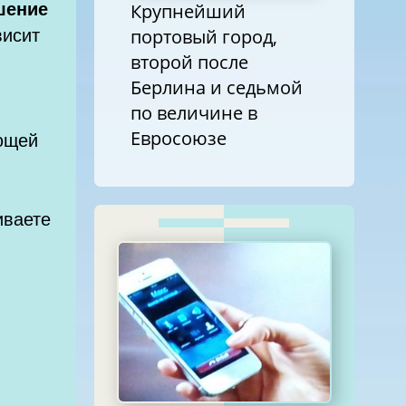
шение
Крупнейший
висит
портовый город,
второй после
Берлина и седьмой
по величине в
Евросоюзе
ющей
иваете