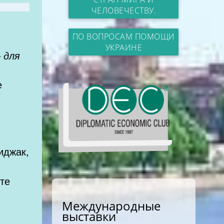
ЧЕЛОВЕЧЕСТВУ.
ПО ВОПРОСАМ ПОМОЩИ
УКРАИНЕ
—
для
е
иджак,
оте
Международные
выставки