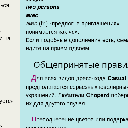
ться
two persons
avec
avec
(fr.),-предлог; в приглашениях
.
понимается как «
с
».
Если подобные дополнения есть, смело
идите на прием вдвоем.
Общепринятые прави
Д
ля всех видов дресс-кода
Casual
предполагается серьезных ювелирны
украшений. Любители
Chopard
побер
уется
их для другого случая
П
реподнесение цветов или подарка
-
случаю приема.