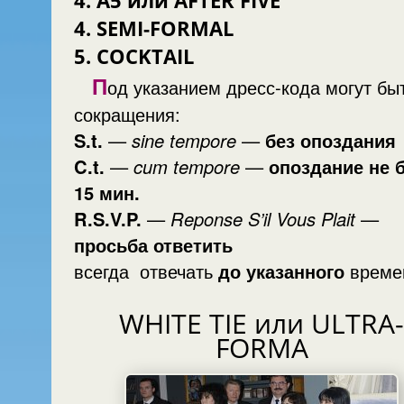
4. A5 или AFTER FIVE
4. SEMI-FORMAL
5. COCKTAIL
П
од указанием дресс-кода могут бы
сокращения:
S.t.
—
sine tempore
—
без опоздания
C.t.
—
cum tempore
—
опоздание не 
15 мин.
R.S.V.P.
—
Reponse S’il Vous Plait
—
просьба ответить
всегда отвечать
до указанного
време
WHITE TIE или ULTRA
FORMA