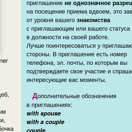
приглашение
не однозначное разре
на посещение приема вдвоем, это за
от уровня вашего
знакомства
с приглашающим или вашего статуса
в должности на своей работе.
Лучше поинтересоваться у приглаша
стороны. В приглашение есть номер
телефона, эл. почты, по которым вы
подтверждаете свое участие и спраш
интересующие вас моменты.
Д
ополнительные обозначения
в приглашениях:
ым
with spouse
и,
with a couple
бочка
couple