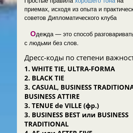
Простые правила
хорошего тона
на
приемах, исходя из опыта и практичес
советов Дипломатического клуба
О
дежда — это способ разговариват
с людьми без слов.
Дресс-коды по степени важнос
1. WHITE TIE, ULTRA-FORMA
2. BLACK TIE
3. CASUAL, BUSINESS TRADITIONAL,
BUSINESS ATTIRE
3. TENUE de VILLE (фр.)
3. BUSINESS BEST или BUSINESS
TRADITIONAL