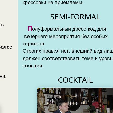
кроссовки не приемлемы.
SEMI-FORMAL
ть
П
олуформальный дресс-код для
вечернего мероприятия без особых
торжеств.
более
Строгих правил нет, внешний вид ли
должен соответствовать теме и уров
события.
ни.
COCKTAIL
-