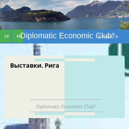
Diplomatic Economic Club
®
LV
EN
☰ menu ✕
Выставки. Рига
Diplomatic Economic Club
®