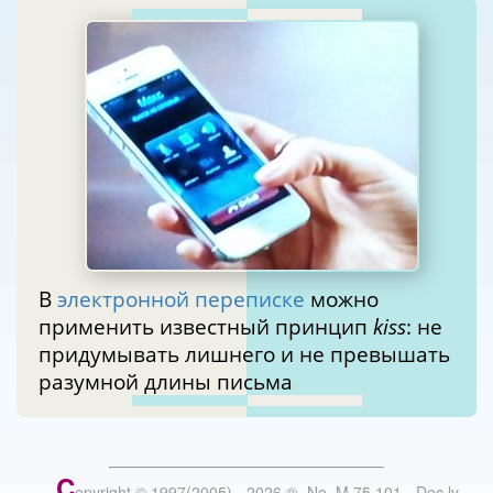
В
электронной переписке
можно
применить известный принцип
kiss
: не
придумывать лишнего и не превышать
разумной длины письма
C
opyright © 1997(2005) -
2026
®
- No. M 75 101 - Dec.lv