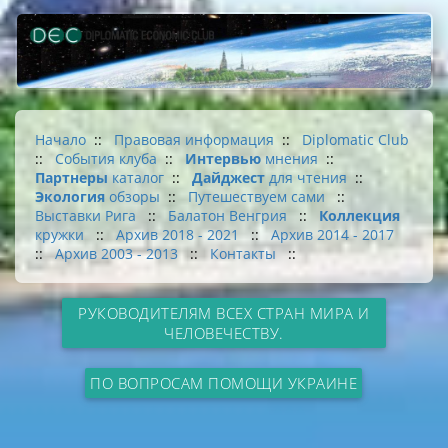
Начало
::
Правовая информация
::
Diplomatic Club
::
События клуба
::
Интервью
мнения
::
Партнеры
каталог
::
Дайджест
для чтения
::
Экология
обзоры
::
Путешествуем сами
::
Выставки Рига
::
Балатон Венгрия
::
Коллекция
кружки
::
Архив 2018 - 2021
::
Архив 2014 - 2017
::
Архив 2003 - 2013
::
Контакты
::
РУКОВОДИТЕЛЯМ ВСЕХ СТРАН МИРА И
ЧЕЛОВЕЧЕСТВУ.
ПО ВОПРОСАМ ПОМОЩИ УКРАИНЕ