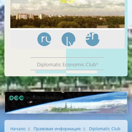
dec.lv
Diplomatic Economic Club
®
Начало
::
Правовая информация
::
Diplomatic Club