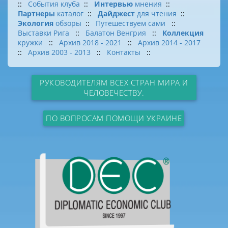
::
События клуба
::
Интервью
мнения
::
Партнеры
каталог
::
Дайджест
для чтения
::
Экология
обзоры
::
Путешествуем сами
::
Выставки Рига
::
Балатон Венгрия
::
Коллекция
кружки
::
Архив 2018 - 2021
::
Архив 2014 - 2017
::
Архив 2003 - 2013
::
Контакты
::
РУКОВОДИТЕЛЯМ ВСЕХ СТРАН МИРА И
ЧЕЛОВЕЧЕСТВУ.
ПО ВОПРОСАМ ПОМОЩИ УКРАИНЕ