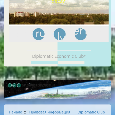
dec.lv
Diplomatic Economic Club
®
Начало
::
Правовая информация
::
Diplomatic Club