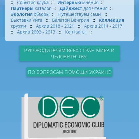
::
События клуба
::
Интервью
мнения
::
Партнеры
каталог
::
Дайджест
для чтения
::
Экология
обзоры
::
Путешествуем сами
::
Выставки Рига
::
Балатон Венгрия
::
Коллекция
кружки
::
Архив 2018 - 2021
::
Архив 2014 - 2017
::
Архив 2003 - 2013
::
Контакты
::
РУКОВОДИТЕЛЯМ ВСЕХ СТРАН МИРА И
ЧЕЛОВЕЧЕСТВУ.
ПО ВОПРОСАМ ПОМОЩИ УКРАИНЕ