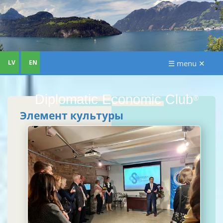
LV
EN
☰ menu ✕
Diplomatic Economic Club
®
Элемент культуры