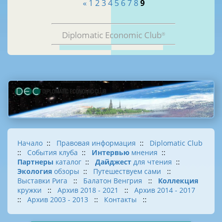
«
1
2
3
4
5
6
7
8
9
Diplomatic Economic Club
®
Начало
::
Правовая информация
::
Diplomatic Club
::
События клуба
::
Интервью
мнения
::
Партнеры
каталог
::
Дайджест
для чтения
::
Экология
обзоры
::
Путешествуем сами
::
Выставки Рига
::
Балатон Венгрия
::
Коллекция
кружки
::
Архив 2018 - 2021
::
Архив 2014 - 2017
::
Архив 2003 - 2013
::
Контакты
::