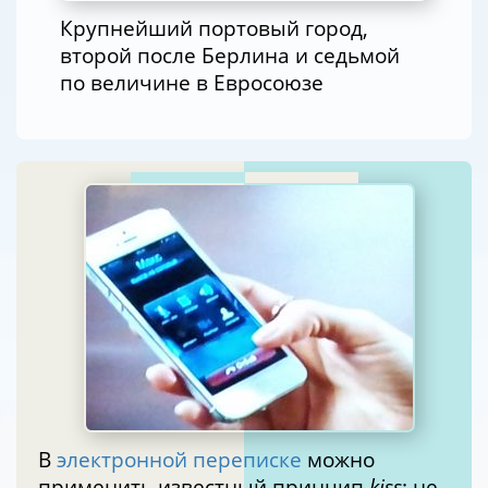
Крупнейший портовый город,
второй после Берлина и седьмой
по величине в Евросоюзе
В
электронной переписке
можно
применить известный принцип
kiss
: не