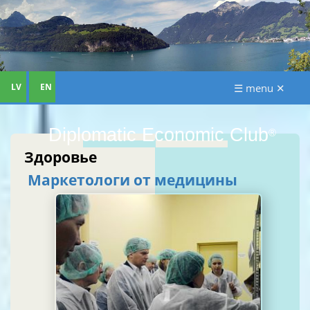
LV
EN
☰ menu ✕
Diplomatic Economic Club
®
Здоровье
Маркетологи от медицины