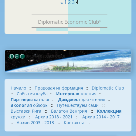
«
1
2
3
4
Diplomatic Economic Club
®
Начало
::
Правовая информация
::
Diplomatic Club
::
События клуба
::
Интервью
мнения
::
Партнеры
каталог
::
Дайджест
для чтения
::
Экология
обзоры
::
Путешествуем сами
::
Выставки Рига
::
Балатон Венгрия
::
Коллекция
кружки
::
Архив 2018 - 2021
::
Архив 2014 - 2017
::
Архив 2003 - 2013
::
Контакты
::