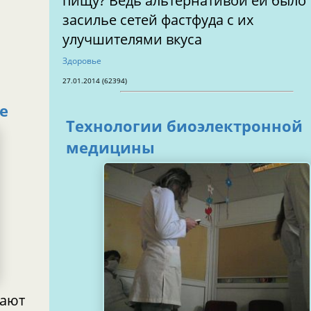
пищу? Ведь альтернативой ей было
засилье сетей фастфуда с их
улучшителями вкуса
Здоровье
27.01.2014 (62394)
е
Технологии биоэлектронной
медицины
вают