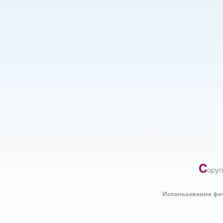
C
opyr
Использование фо