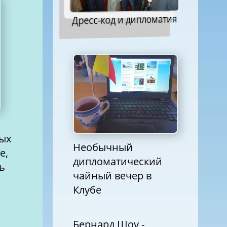
Дресс-код и дипломатия
ных
Необычный
е,
дипломатический
ь
чайный вечер в
Клубе
Бернард Шоу -