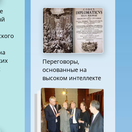
ре
ского
на
ких
Переговоры,
основанные на
высоком интеллекте