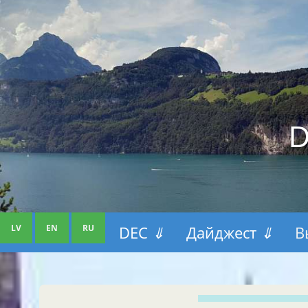
D
LV
EN
RU
DEC
⇓
Дайджест
⇓
В