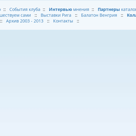
b
::
События клуба
::
Интервью
мнения
::
Партнеры
катало
шествуем сами
::
Выставки Рига
::
Балатон Венгрия
::
Кол
::
Архив 2003 - 2013
::
Контакты
::