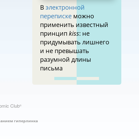
В
электронной
переписке
можно
применить известный
принцип
kiss
: не
придумывать лишнего
и не превышать
разумной длины
письма
nomic Club
®
занием гиперлинка