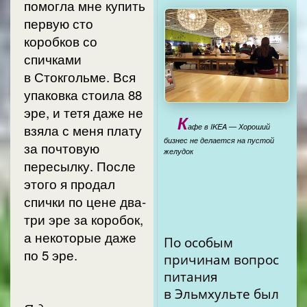
помогла мне купить
первую сто
коробков со
спичками
в Стокгольме. Вся
упаковка стоила 88
эре, и тетя даже не
К
взяла с меня плату
афе в IKEA — Хороший
бизнес не делается на пустой
за почтовую
желудок
пересылку. После
этого я продал
спички по цене два-
три эре за коробок,
а некоторые даже
По особым
по 5 эре.
причинам вопрос
питания
в Эльмхульте был