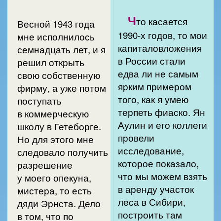
Ч
то касается
Весной 1943 года
1990-х годов, то мои
мне исполнилось
капиталовложения
семнадцать лет, и я
в России стали
решил открыть
едва ли не самым
свою собственную
ярким примером
фирму, а уже потом
того, как я умею
поступать
терпеть фиаско. Ян
в коммерческую
Аулин и его коллеги
школу в Гетеборге.
провели
Но для этого мне
исследование,
следовало получить
которое показало,
разрешение
что мы можем взять
у моего опекуна,
в аренду участок
мистера, то есть
леса в Сибири,
дяди Эрнста. Дело
построить там
в том, что по