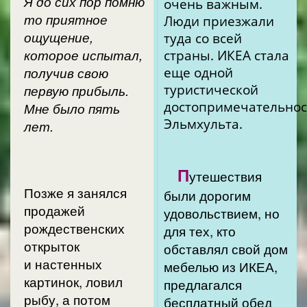
Я до сих пор помню
очень важным.
то приятное
Люди приезжали
ощущение,
туда со всей
которое испытал,
страны. ИКЕА стала
еще одной
получив свою
туристической
первую прибыль.
достопримечательно
Мне было пять
Эльмхульта.
лет.
П
утешествия
Позже я занялся
были дорогим
продажей
удовольствием, но
рождественских
для тех, кто
открыток
обставлял свой дом
и настенных
мебелью из ИКЕА,
картинок, ловил
предлагался
рыбу, а потом
бесплатный обед