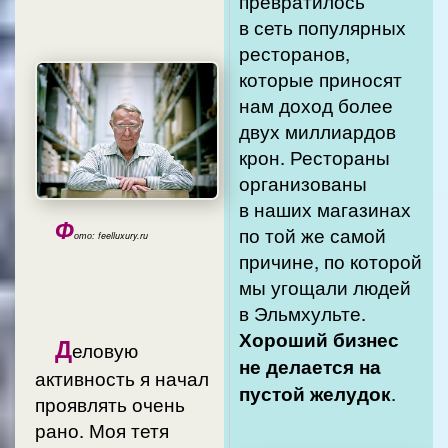
превратилось
в сеть популярных
ресторанов,
которые приносят
нам доход более
двух миллиардов
крон. Рестораны
организованы
в наших магазинах
Ф
по той же самой
ото: feelluxury.ru
причине, по которой
мы угощали людей
в Эльмхульте.
Хороший бизнес
Д
еловую
не делается на
активность я начал
пустой желудок
.
проявлять очень
рано. Моя тетя