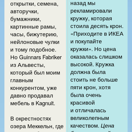
назад мы
открытки, семена,
рекламировали
авторучки,
кружку, которая
бумажники,
стоила десять крон.
картинные рамы,
«Приходите в ИКЕА
часы, бижутерию,
и покупайте
нейлоновые чулки
кружки». Но цена
и тому подобное.
оказалась слишком
Но Guinnars Fabriker
высокой. Кружка
из Альвесты,
должна была
который был моим
стоить не больше
главным
пяти крон, хотя
конкурентом, уже
была очень
давно продавал
красивой
мебель в Kagnuit.
и отличалась
великолепным
В окрестностях
качеством.
Цена
озера Меккельн, где