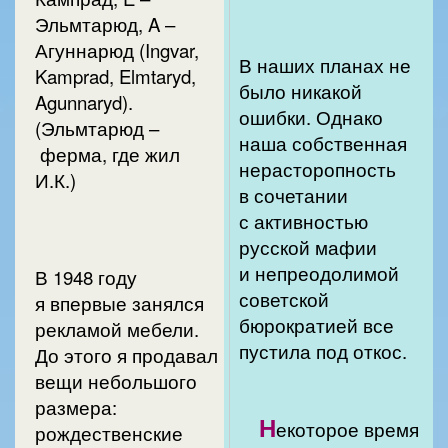
Эльмтарюд, A –
Агуннарюд (Ingvar,
В наших планах не
Kamprad, Elmtaryd,
было никакой
Agunnaryd).
ошибки. Однако
(Эльмтарюд –
наша собственная
ферма, где жил
нерасторопность
И.К.)
в сочетании
с активностью
русской мафии
и непреодолимой
В 1948 году
советской
я впервые занялся
бюрократией все
рекламой мебели.
пустила под откос.
До этого я продавал
вещи небольшого
размера:
Н
екоторое время
рождественские