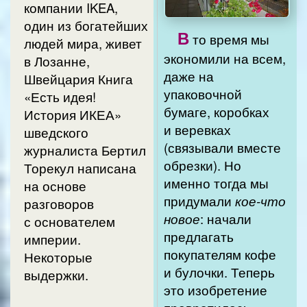
компании IKEA,
один из богатейших
В
то время мы
людей мира, живет
экономили на всем,
в Лозанне,
даже на
Швейцария Книга
упаковочной
«Есть идея!
бумаге, коробках
История ИКЕА»
и веревках
шведского
(связывали вместе
журналиста Бертил
обрезки). Но
Торекул написана
именно тогда мы
на основе
придумали
кое-что
разговоров
новое
: начали
с основателем
предлагать
империи.
покупателям кофе
Некоторые
и булочки. Теперь
выдержки.
это изобретение