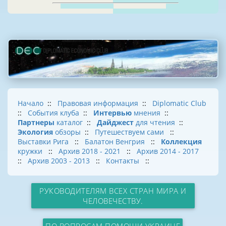
Начало
::
Правовая информация
::
Diplomatic Club
::
События клуба
::
Интервью
мнения
::
Партнеры
каталог
::
Дайджест
для чтения
::
Экология
обзоры
::
Путешествуем сами
::
Выставки Рига
::
Балатон Венгрия
::
Коллекция
кружки
::
Архив 2018 - 2021
::
Архив 2014 - 2017
::
Архив 2003 - 2013
::
Контакты
::
РУКОВОДИТЕЛЯМ ВСЕХ СТРАН МИРА И
ЧЕЛОВЕЧЕСТВУ.