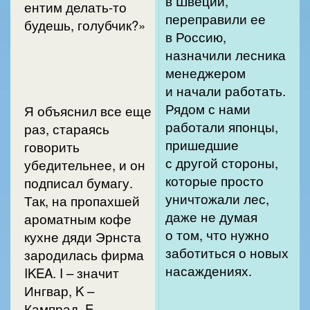
в Швеции,
ентим делать-то
переправили ее
будешь, голубчик?»
в Россию,
назначили лесника
менеджером
и начали работать.
Рядом с нами
Я объяснил все еще
работали японцы,
раз, стараясь
пришедшие
говорить
с другой стороны,
убедительнее, и он
которые просто
подписал бумагу.
уничтожали лес,
Так, на пропахшей
даже не думая
ароматным кофе
о том, что нужно
кухне дяди Эрнста
заботиться о новых
зародилась фирма
насаждениях.
IKEA. I – значит
Ингвар, K –
Кампрад, E –