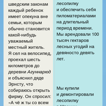
лесопилку
шведским законам
и обеспечить себя
каждый ребенок
пиломатериалами
имеет опекуна вне
на длительный
семьи, которым
период времени.
обычно становится
Мы арендовали 100
какой-нибудь
тысяч гектаров
уважаемый
лесных угодий на
местный житель.
девяносто девять
Я сел на велосипед,
лет.
проехал шесть
километров до
деревни
Агуннарюд
и объяснил дяде
Эрнсту, что
Мы купили
собираюсь открыть
и демонтировали
фирму. Он спросил:
лесопилку
«А чё ж ты со всем