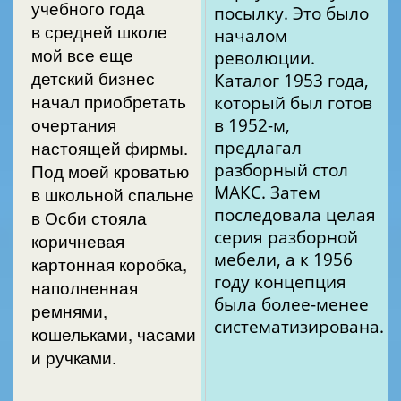
учебного года
посылку. Это было
в средней школе
началом
мой все еще
революции.
детский бизнес
Каталог 1953 года,
начал приобретать
который был готов
очертания
в 1952-м,
настоящей фирмы.
предлагал
разборный стол
Под моей кроватью
МАКС. Затем
в школьной спальне
последовала целая
в Осби стояла
серия разборной
коричневая
мебели, а к 1956
картонная коробка,
году концепция
наполненная
была более-менее
ремнями,
систематизирована.
кошельками, часами
и ручками.