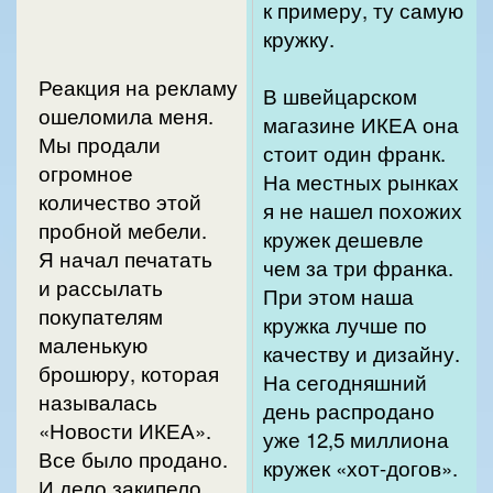
к примеру, ту самую
кружку.
Реакция на рекламу
В швейцарском
ошеломила меня.
магазине ИКЕА она
Мы продали
стоит один франк.
огромное
На местных рынках
количество этой
я не нашел похожих
пробной мебели.
кружек дешевле
Я начал печатать
чем за три франка.
и рассылать
При этом наша
покупателям
кружка лучше по
маленькую
качеству и дизайну.
брошюру, которая
На сегодняшний
называлась
день распродано
«Новости ИКЕА».
уже 12,5 миллиона
Все было продано.
кружек «хот-догов».
И дело закипело.