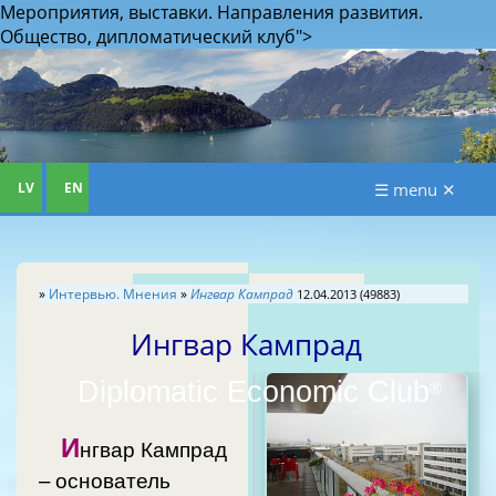
Мероприятия, выставки. Направления развития.
Общество, дипломатический клуб">
LV
EN
☰ menu ✕
»
Интервью. Мнения
»
Ингвар Кампрад
12.04.2013 (49883)
Ингвар Кампрад
Diplomatic Economic Club
®
И
нгвар Кампрад
– основатель