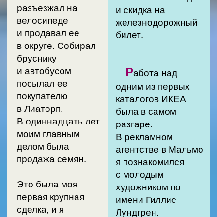
разъезжал на
и скидка на
велосипеде
железнодорожный
и продавал ее
билет.
в округе. Собирал
бруснику
Р
и автобусом
абота над
посылал ее
одним из первых
покупателю
каталогов ИКЕА
в Лиаторп.
была в самом
В одиннадцать лет
разгаре.
моим главным
В рекламном
делом была
агентстве в Мальмо
продажа семян.
я познакомился
с молодым
Это была моя
художником по
первая крупная
имени Гиллис
сделка, и я
Лундгрен.