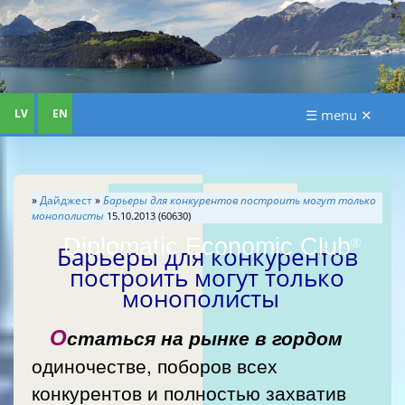
LV
EN
☰ menu ✕
»
Дайджест
»
Барьеры для конкурентов построить могут только
монополисты
15.10.2013 (60630)
Diplomatic Economic Club
®
Барьеры для конкурентов
построить могут только
монополисты
О
статься на рынке в гордом
одиночестве, поборов всех
конкурентов и полностью захватив