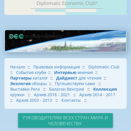
Diplomatic Economic Club
®
Начало
::
Правовая информация
::
Diplomatic Club
::
События клуба
::
Интервью
мнения
::
Партнеры
каталог
::
Дайджест
для чтения
::
Экология
обзоры
::
Путешествуем сами
::
Выставки Рига
::
Балатон Венгрия
::
Коллекция
кружки
::
Архив 2018 - 2021
::
Архив 2014 - 2017
::
Архив 2003 - 2013
::
Контакты
::
РУКОВОДИТЕЛЯМ ВСЕХ СТРАН МИРА И
ЧЕЛОВЕЧЕСТВУ.