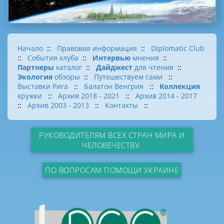
Начало
::
Правовая информация
::
Diplomatic Club
::
События клуба
::
Интервью
мнения
::
Партнеры
каталог
::
Дайджест
для чтения
::
Экология
обзоры
::
Путешествуем сами
::
Выставки Рига
::
Балатон Венгрия
::
Коллекция
кружки
::
Архив 2018 - 2021
::
Архив 2014 - 2017
::
Архив 2003 - 2013
::
Контакты
::
РУКОВОДИТЕЛЯМ ВСЕХ СТРАН МИРА И
ЧЕЛОВЕЧЕСТВУ.
ПО ВОПРОСАМ ПОМОЩИ УКРАИНЕ