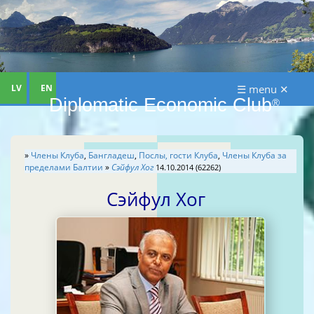
LV
EN
☰ menu ✕
Diplomatic Economic Club
®
»
Члены Клуба
,
Бангладеш
,
Послы, гости Клуба
,
Члены Клуба за
пределами Балтии
»
Cэйфул Хог
14.10.2014 (62262)
Cэйфул Хог