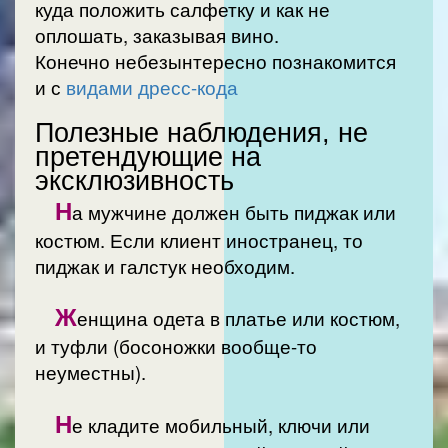
куда положить салфетку и как не
оплошать, заказывая вино.
Конечно небезынтересно познакомится
и с
видами дресс-кода
Полезные наблюдения, не
претендующие на
эксклюзивность
Н
а мужчине должен быть пиджак или
костюм. Если клиент иностранец, то
пиджак и галстук необходим.
Ж
енщина одета в платье или костюм,
и туфли (босоножки вообще-то
неуместны).
Н
е кладите мобильный, ключи или