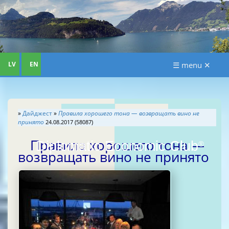
LV
EN
☰ menu ✕
»
Дайджест
»
Правила хорошего тона — возвращать вино не
принято
24.08.2017 (58087)
Правила хорошего тона —
Diplomatic Economic Club
®
возвращать вино не принято