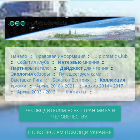
Начало
::
Правовая информация
::
Diplomatic Club
::
События клуба
::
Интервью
мнения
::
Партнеры
каталог
::
Дайджест
для чтения
::
Экология
обзоры
::
Путешествуем сами
::
Выставки Рига
::
Балатон Венгрия
::
Коллекция
кружки
::
Архив 2018 - 2021
::
Архив 2014 - 2017
::
Архив 2003 - 2013
::
Контакты
::
РУКОВОДИТЕЛЯМ ВСЕХ СТРАН МИРА И
ЧЕЛОВЕЧЕСТВУ.
ПО ВОПРОСАМ ПОМОЩИ УКРАИНЕ