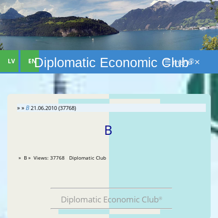
Diplomatic Economic Club
LV
EN
☰ menu ✕
®
» »
B
21.06.2010 (37768)
B
» B
» Views: 37768 Diplomatic Club
Diplomatic Economic Club
®