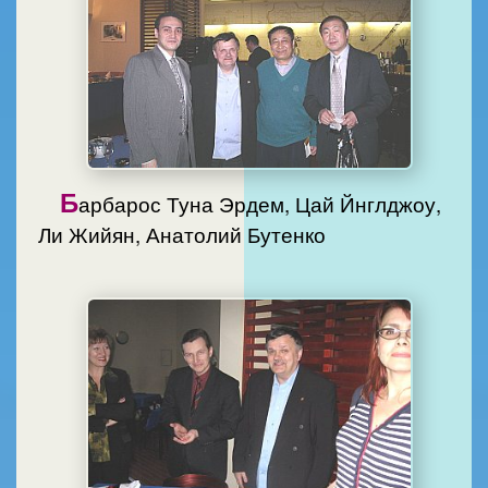
Б
арбарос Туна Эрдем, Цай Йнглджоу,
Ли Жийян, Анатолий Бутенко