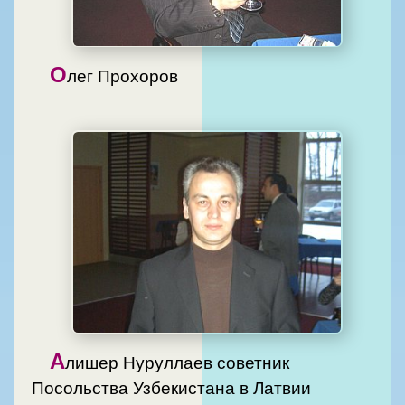
О
лег Прохоров
А
лишер Нуруллаев советник
Посольства Узбекистана в Латвии