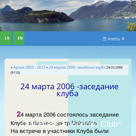
LV
EN
☰ menu ✕
»
Aрхив 2003 - 2013
»
24 марта 2006 -заседание клуба
24.03.2006
(9110)
24 марта 2006 -заседание
клуба
2
4 марта 2006 состоялось заседание
Клуба в бизнес-центр Unimarine
Diplomatic Economic Club
®
На встрече в участники Клуба были