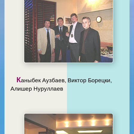
К
аныбек Аузбаев, Виктор Борецки,
Алишер Нуруллаев