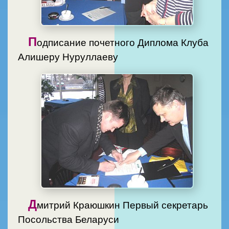
П
одписание почетного Диплома Клуба
Алишеру Нуруллаеву
Д
митрий Краюшкин Первый секретарь
Посольства Беларуси