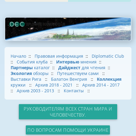
Начало
::
Правовая информация
::
Diplomatic Club
::
События клуба
::
Интервью
мнения
::
Партнеры
каталог
::
Дайджест
для чтения
::
Экология
обзоры
::
Путешествуем сами
::
Выставки Рига
::
Балатон Венгрия
::
Коллекция
кружки
::
Архив 2018 - 2021
::
Архив 2014 - 2017
::
Архив 2003 - 2013
::
Контакты
::
РУКОВОДИТЕЛЯМ ВСЕХ СТРАН МИРА И
ЧЕЛОВЕЧЕСТВУ.
ПО ВОПРОСАМ ПОМОЩИ УКРАИНЕ