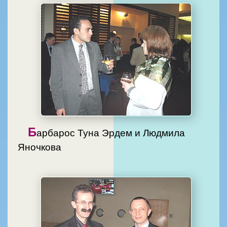
Б
арбарос Туна Эрдем и Людмила
Яночкова