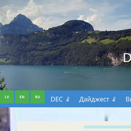
D
LV
EN
RU
DEC
⇓
Дайджест
⇓
В