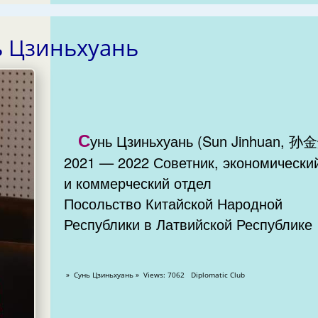
ь Цзиньхуань
С
унь Цзиньхуань (Sun Jinhuan, 孙
2021 — 2022 Советник, экономически
и коммерческий отдел
Посольство Китайской Народной
Республики в Латвийской Республике
» Сунь Цзиньхуань » Views: 7062 Diplomatic Club