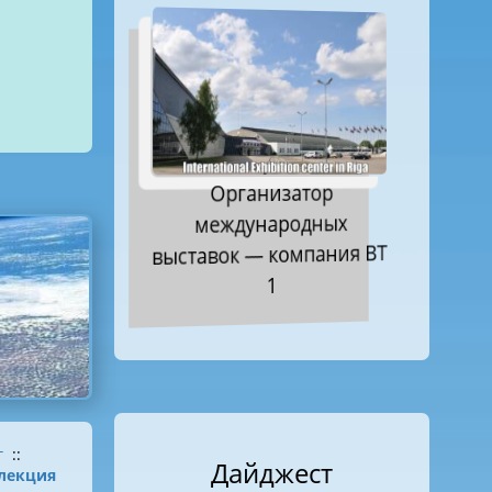
Организатор
международных
выставок — компания ВТ
1
г
::
Дайджест
лекция