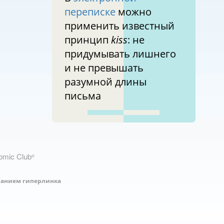
переписке
можно
применить известный
принцип
kiss
: не
придумывать лишнего
и не превышать
разумной длины
письма
nomic Club
®
занием гиперлинка