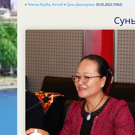
»
Члены Клуба
,
Китай
»
Сунь Цзиньхуань
30.05.2022 (7062)
Сун