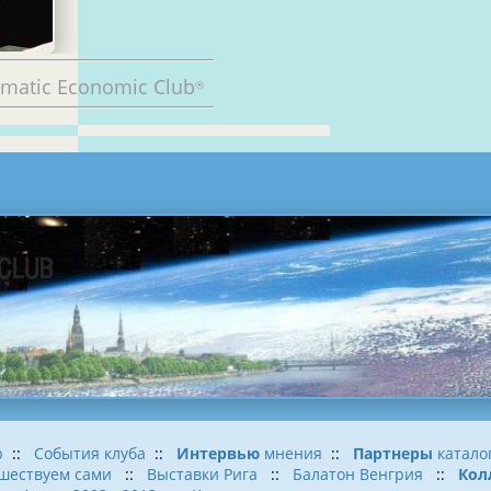
omatic Economic Club
®
b
::
События клуба
::
Интервью
мнения
::
Партнеры
катало
шествуем сами
::
Выставки Рига
::
Балатон Венгрия
::
Кол