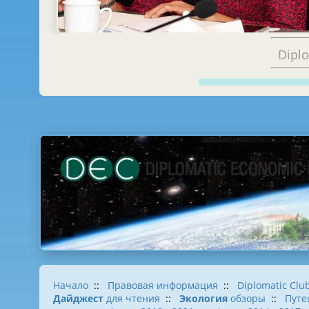
Dipl
Начало
::
Правовая информация
::
Diplomatic Clu
Дайджест
для чтения
::
Экология
обзоры
::
Путе