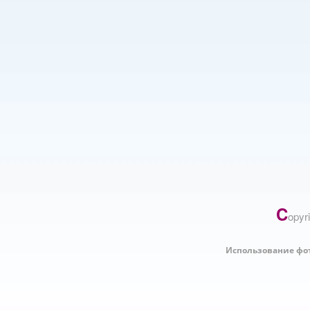
C
opyr
Использование фо