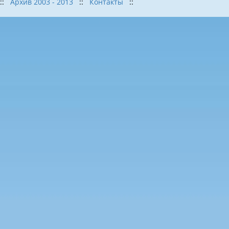
::
Архив 2003 - 2013
::
Контакты
::