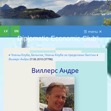
LV
EN
☰ menu ✕
Diplomatic Economic Club
®
»
Члены Клуба
,
Бельгия
,
Члены Клуба за пределами Балтии
»
Виллерс Андре
27.06.2010 (37796)
Виллерс Андре