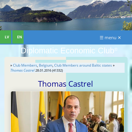
LV
EN
☰ menu ✕
Diplomatic Economic Club
®
»
Club Members
,
Belgium
,
Club Members around Baltic states
»
Thomas Castrel
28.01.2016 (41332)
Thomas Castrel