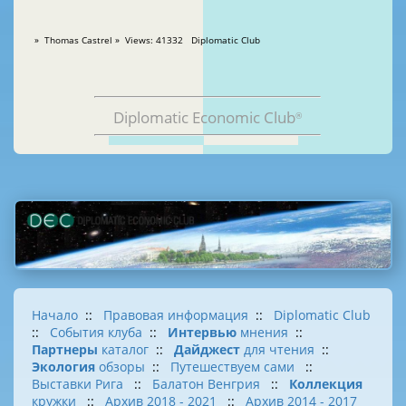
» Thomas Castrel » Views: 41332 Diplomatic Club
Diplomatic Economic Club
®
Начало
::
Правовая информация
::
Diplomatic Club
::
События клуба
::
Интервью
мнения
::
Партнеры
каталог
::
Дайджест
для чтения
::
Экология
обзоры
::
Путешествуем сами
::
Выставки Рига
::
Балатон Венгрия
::
Коллекция
кружки
::
Архив 2018 - 2021
::
Архив 2014 - 2017