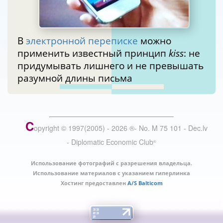
В
электронной переписке
можно
применить известный принцип
kiss
: не
придумывать лишнего и не превышать
разумной длины письма
C
opyright © 1997(2005) -
2026
®
- No. M 75 101 - Dec.lv
- Diplomatic Economic Club
®
Использование фотографий с разрешения владельца.
Использование материалов с указанием гиперлинка
Хостинг предоставлен
A/S Balticom