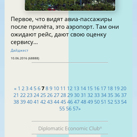
Первое, что видят авиа-пассажиры
после прилёта, это аэропорт. Там они
ожидают рейс, дают свою оценку
сервису…
Дайджест
10.06.2016 (68888)
«
1
2
3
4
5
6
7
8
9
10
11
12
13
14
15
16
17
18
19
20
21
22
23
24
25
26
27
28
29
30
31
32
33
34
35
36
37
38
39
40
41
42
43
44
45
46
47
48
49
50
51
52
53
54
55
56
57
»
Diplomatic Economic Club
®