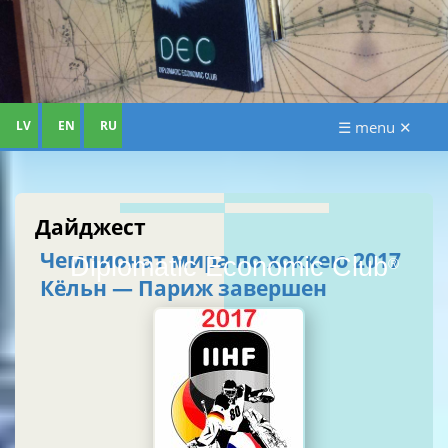
LV
EN
RU
☰ menu ✕
Дайджест
Чемпионат мира по хоккею 2017
Diplomatic Economic Club
®
Кёльн — Париж завершен