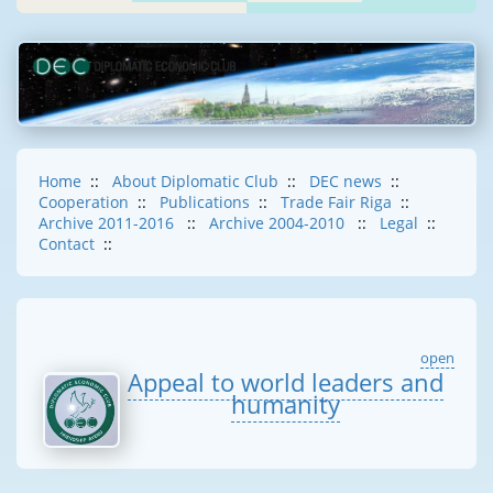
Home
::
About Diplomatic Club
::
DEC news
::
Cooperation
::
Publications
::
Trade Fair Riga
::
Archive 2011-2016
::
Archive 2004-2010
::
Legal
::
Contact
::
open
Appeal to world leaders and
humanity