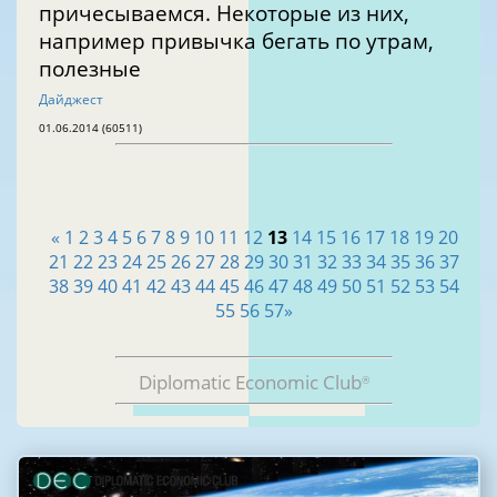
причесываемся. Некоторые из них,
например привычка бегать по утрам,
полезные
Дайджест
01.06.2014 (60511)
«
1
2
3
4
5
6
7
8
9
10
11
12
13
14
15
16
17
18
19
20
21
22
23
24
25
26
27
28
29
30
31
32
33
34
35
36
37
38
39
40
41
42
43
44
45
46
47
48
49
50
51
52
53
54
55
56
57
»
Diplomatic Economic Club
®