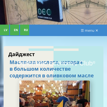
LV
EN
RU
☰ menu ✕
Дайджест
Масляная кислота, которая
Diplomatic Economic Club
®
в большом количестве
содержится в оливковом масле