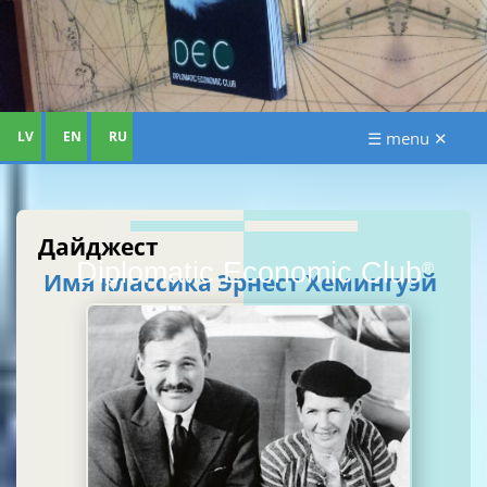
LV
EN
RU
☰ menu ✕
Дайджест
Diplomatic Economic Club
®
Имя классика Эрнест Хемингуэй