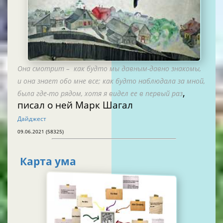
Она смотрит – как будто мы давным-давно знакомы,
и она знает обо мне все; как будто наблюдала за мной,
,
была где-то рядом, хотя я видел ее в первый раз
писал о ней Марк Шагал
Дайджест
09.06.2021 (58325)
Карта ума