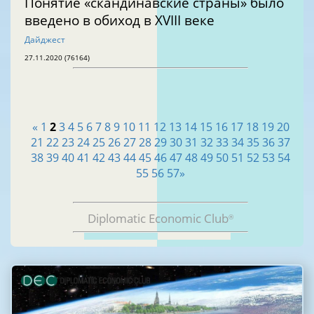
Понятие «скандинавские страны» было
введено в обиход в XVIII веке
Дайджест
27.11.2020 (76164)
«
1
2
3
4
5
6
7
8
9
10
11
12
13
14
15
16
17
18
19
20
21
22
23
24
25
26
27
28
29
30
31
32
33
34
35
36
37
38
39
40
41
42
43
44
45
46
47
48
49
50
51
52
53
54
55
56
57
»
Diplomatic Economic Club
®