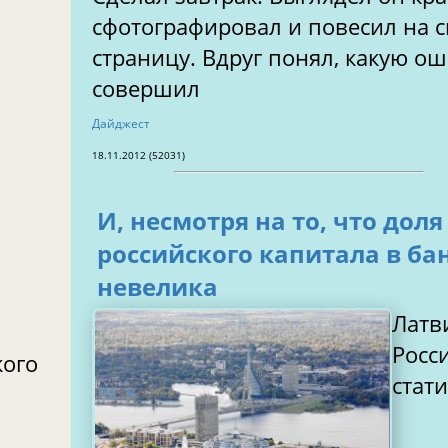
сфотографировал и повесил на 
страницу. Вдруг понял, какую о
совершил
Дайджест
18.11.2012 (52031)
И, несмотря на то, что доля
российского капитала в ба
невелика
Латв
Росси
кого
стат