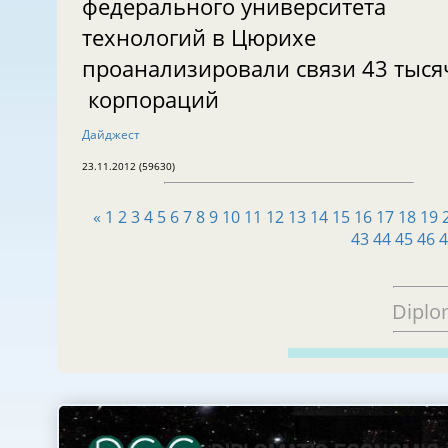
федерального университета
технологий в Цюрихе
проанализировали связи 43 тыся
корпораций
Дайджест
23.11.2012 (59630)
«
1
2
3
4
5
6
7
8
9
10
11
12
13
14
15
16
17
18
19
43
44
45
46
Diplo