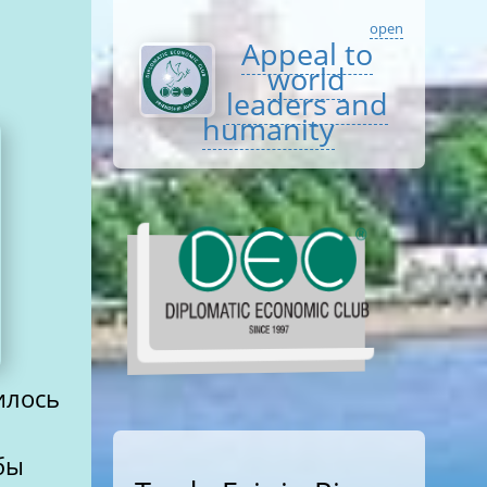
open
Appeal to
world
leaders and
humanity
илось
бы