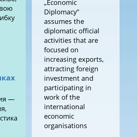
„Economic
свою
Diplomacy“
шибку
assumes the
diplomatic official
activities that are
focused on
increasing exports,
attracting foreign
нках
investment and
participating in
work of the
ия —
international
я,
economic
истика
organisations