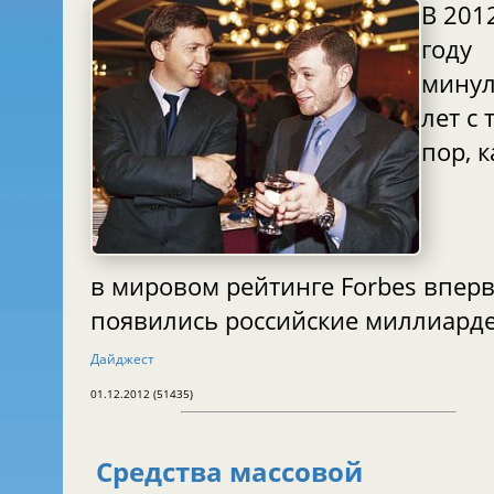
В 201
году
минул
лет с 
пор, к
в мировом рейтинге Forbes впер
появились российские миллиард
Дайджест
01.12.2012 (51435)
Средства массовой