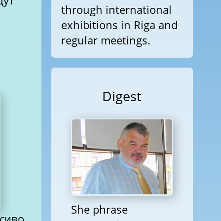
щут
through international
exhibitions in Riga and
regular meetings.
Digest
She phrase
сиво,