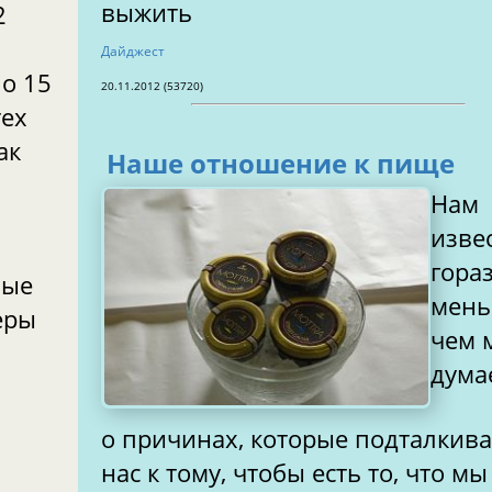
выжить
2
Дайджест
о 15
20.11.2012 (53720)
тех
ак
Наше отношение к пище
Нам
изве
гора
вые
мень
еры
чем 
дума
о причинах, которые подталкив
нас к тому, чтобы есть то, что м