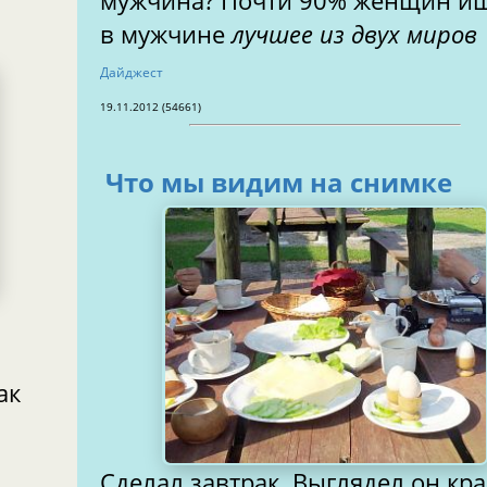
мужчина? Почти 90% женщин и
в мужчине
лучшее из двух миров
Дайджест
19.11.2012 (54661)
Что мы видим на снимке
ак
Сделал завтрак. Выглядел он кра