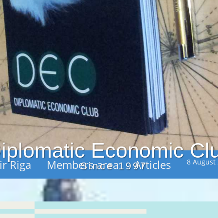
iplomatic Economic Cl
ir Riga
Members area
Articles
8 August
Since 1997