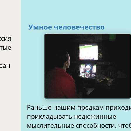
Умное человечество
ссия
ытые
тран
Раньше нашим предкам приход
прикладывать недюжинные
мыслительные способности, что