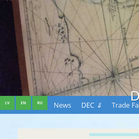
D
LV
EN
RU
News
DEC
⇓
Trade Fa