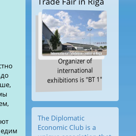
Trade Fair in Riga
Organizer of
стно
international
здо
exhibitions is "BT 1"
ше,
мы
ем,
The Diplomatic
ают
Economic Club is a
ы едим