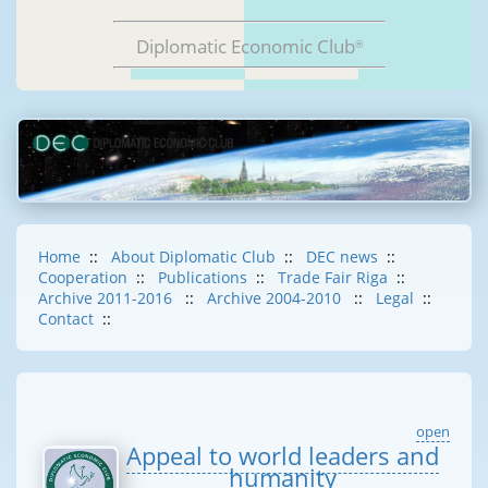
Diplomatic Economic Club
®
Home
::
About Diplomatic Club
::
DEC news
::
Cooperation
::
Publications
::
Trade Fair Riga
::
Archive 2011-2016
::
Archive 2004-2010
::
Legal
::
Contact
::
open
Appeal to world leaders and
humanity