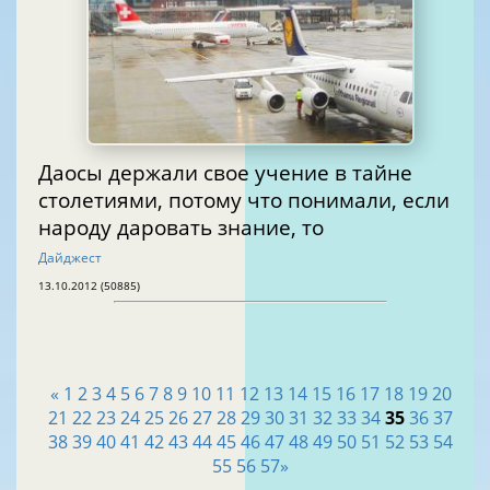
Даосы держали свое учение в тайне
столетиями, потому что понимали, если
народу даровать знание, то
Дайджест
13.10.2012 (50885)
«
1
2
3
4
5
6
7
8
9
10
11
12
13
14
15
16
17
18
19
20
21
22
23
24
25
26
27
28
29
30
31
32
33
34
35
36
37
38
39
40
41
42
43
44
45
46
47
48
49
50
51
52
53
54
55
56
57
»