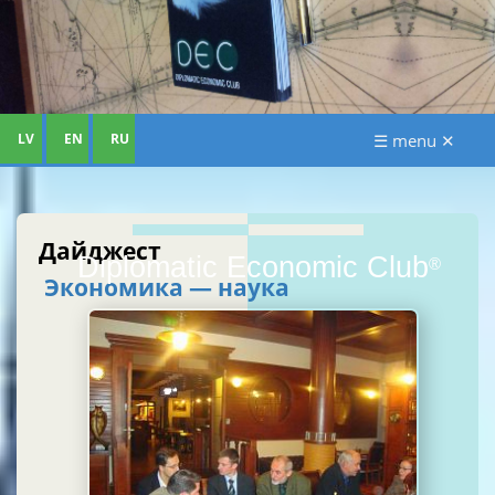
LV
EN
RU
☰ menu ✕
Дайджест
Diplomatic Economic Club
®
Экономика — наука