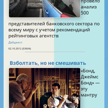
провело
анализ
500
представителей банковского сектора по
всему миру с учетом рекомендаций
рейтинговых агентств
Дайджест
02.10.2012 (53604)
Взболтать, но не смешивать
«Бонд,
Джеймс
Бонд» —
эту
мантру