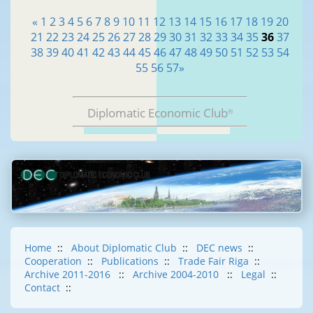
«
1
2
3
4
5
6
7
8
9
10
11
12
13
14
15
16
17
18
19
20
21
22
23
24
25
26
27
28
29
30
31
32
33
34
35
36
37
38
39
40
41
42
43
44
45
46
47
48
49
50
51
52
53
54
55
56
57
»
Diplomatic Economic Club
®
Home
::
About Diplomatic Club
::
DEC news
::
Cooperation
::
Publications
::
Trade Fair Riga
::
Archive 2011-2016
::
Archive 2004-2010
::
Legal
::
Contact
::