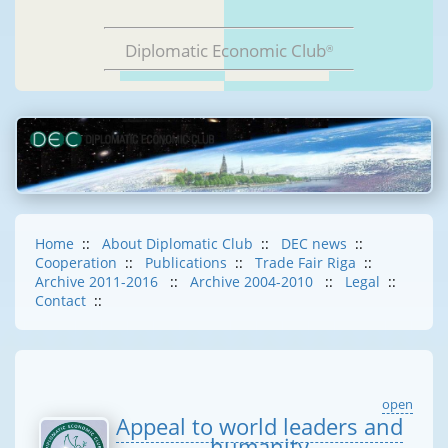
Diplomatic Economic Club
®
Home
::
About Diplomatic Club
::
DEC news
::
Cooperation
::
Publications
::
Trade Fair Riga
::
Archive 2011-2016
::
Archive 2004-2010
::
Legal
::
Contact
::
open
Appeal to world leaders and
humanity