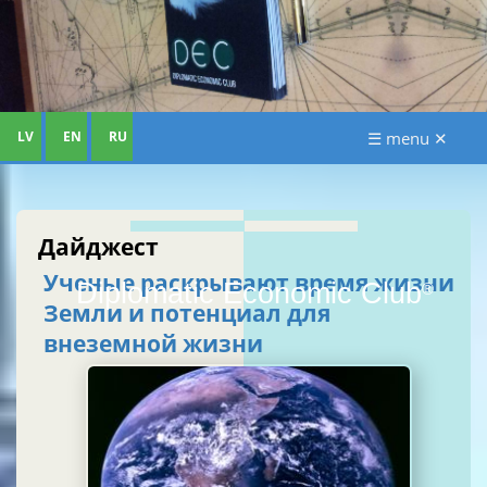
LV
EN
RU
☰ menu ✕
Дайджест
Ученые раскрывают время жизни
Diplomatic Economic Club
®
Земли и потенциал для
внеземной жизни