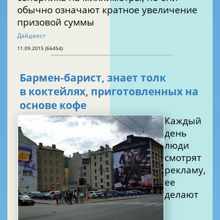
обычно означают кратное увеличение
призовой суммы
Дайджест
11.09.2015 (66454)
Бармен-барист, знает толк
в коктейлях, приготовленных на
основе кофе
Каждый
день
люди
смотрят
рекламу,
ее
делают