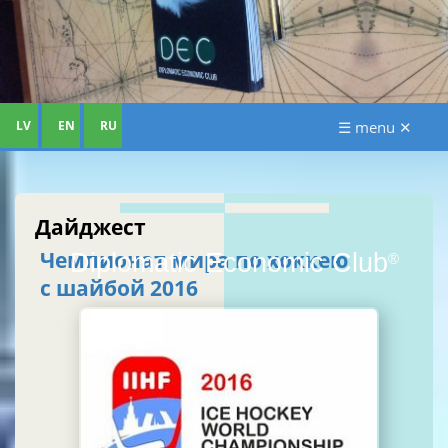
LV
EN
RU
☰ menu ✕
Дайджест
Чемпионат мира по хоккею
Diplomatic Economic Club
®
с шайбой 2016