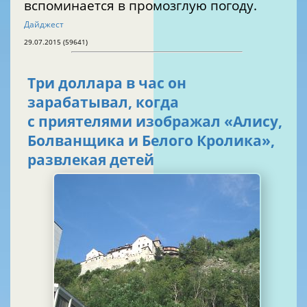
вспоминается в промозглую погоду.
Дайджест
29.07.2015 (59641)
Три доллара в час он
зарабатывал, когда
с приятелями изображал «Алису,
Болванщика и Белого Кролика»,
развлекая детей