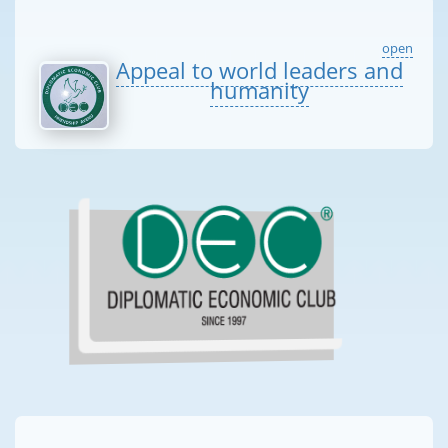
open
Appeal to world leaders and
humanity