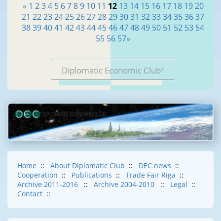
«
1
2
3
4
5
6
7
8
9
10
11
12
13
14
15
16
17
18
19
20
21
22
23
24
25
26
27
28
29
30
31
32
33
34
35
36
37
38
39
40
41
42
43
44
45
46
47
48
49
50
51
52
53
54
55
56
57
»
Diplomatic Economic Club
®
Home
::
About Diplomatic Club
::
DEC news
::
Cooperation
::
Publications
::
Trade Fair Riga
::
Archive 2011-2016
::
Archive 2004-2010
::
Legal
::
Contact
::