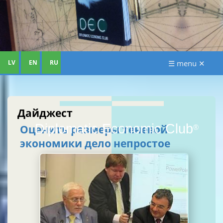
LV
EN
RU
☰ menu ✕
Дайджест
Diplomatic Economic Club
Оценить размеры теневой
®
экономики дело непростое