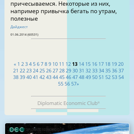
причесываемся. Некоторые из них,
например привычка бегать по утрам,
полезные
Дайджест
01.06.2014 (60531)
«
1
2
3
4
5
6
7
8
9
10
11
12
13
14
15
16
17
18
19
20
21
22
23
24
25
26
27
28
29
30
31
32
33
34
35
36
37
38
39
40
41
42
43
44
45
46
47
48
49
50
51
52
53
54
55
56
57
»
Diplomatic Economic Club
®