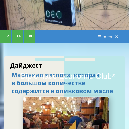
LV
EN
RU
☰ menu ✕
Дайджест
Масляная кислота, которая
Diplomatic Economic Club
®
в большом количестве
содержится в оливковом масле